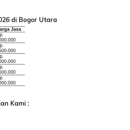
26 di Bogor Utara
arga Jasa
p.
000.000
p.
500.000
p.
000.000
p.
500.000
p.
000.000
an Kami :