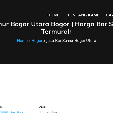
HOME
TENTANG KAMI
LA
mur Bogor Utara Bogor | Harga Bor 
Termurah
Home
»
Bogor
» Jasa Bor Sumur Bogor Utara
ry
Area
 SUMUR di Bogor Utara
Bogor Utara Bogor