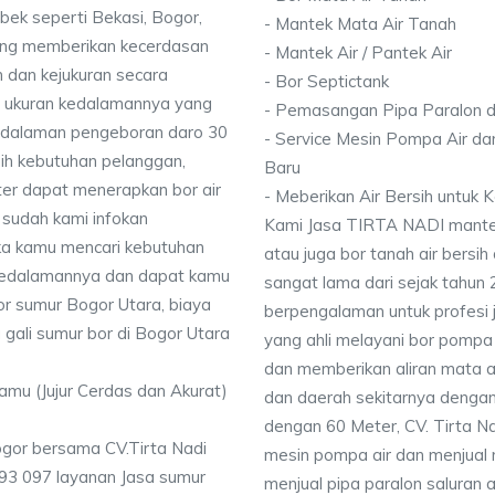
bek seperti Bekasi, Bogor,
- Mantek Mata Air Tanah
ang memberikan kecerdasan
- Mantek Air / Pantek Air
 dan kejukuran secara
- Bor Septictank
ai ukuran kedalamannya yang
- Pemasangan Pipa Paralon d
dalaman pengeboran daro 30
- Service Mesin Pompa Air da
ih kebutuhan pelanggan,
Baru
ter dapat menerapkan bor air
- Meberikan Air Bersih untuk
 sudah kami infokan
Kami Jasa TIRTA NADI mantek 
ika kamu mencari kebutuhan
atau juga bor tanah air bersih
i kedalamannya dan dapat kamu
sangat lama dari sejak tahun
or sumur Bogor Utara, biaya
berpengalaman untuk profesi 
 gali sumur bor di Bogor Utara
yang ahli melayani bor pompa a
dan memberikan aliran mata a
Kamu (Jujur Cerdas dan Akurat)
dan daerah sekitarnya denga
dengan 60 Meter, CV. Tirta N
ogor bersama CV.Tirta Nadi
mesin pompa air dan menjual 
93 097 layanan Jasa sumur
menjual pipa paralon saluran 