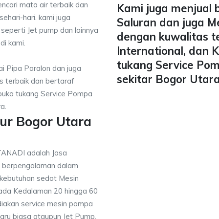
ncari mata air terbaik dan
Kami juga menjual 
ehari-hari. kami juga
Saluran dan juga M
 seperti Jet pump dan lainnya
dengan kuwalitas t
di kami.
International, dan
tukang Service Pom
i Pipa Paralon dan juga
sekitar Bogor Utara
 terbaik dan bertaraf
mbuka tukang Service Pompa
a.
ur Bogor Utara
TANADI adalah Jasa
g berpengalaman dalam
 kebutuhan sedot Mesin
pada Kedalaman 20 hingga 60
diakan service mesin pompa
baru biasa ataupun Jet Pump,