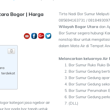
tara Bogor | Harga
Tirta Nadi Bor Sumur Meliput
085694163731 / 081849309
Wilayah Bogor Utara
dan Ap
Bor Sumur segera hubungi Kam
nonstop libur untuk mengatasi
dalam Mata Air di Tempat An
Melancarkan keluarnya Air B
Bor Sumur Ruko Ruko B
ara
Bor Sumur Gedung berti
 terdekat
Bor Sumur Gedung apar
Bor Sumur Gedung seko
Bor Sumur Perumahan B
Bor Sumur Gedung perk
ogor kategori jasa ngebor air
(DLL)
ur bor pada bor tanah untuk