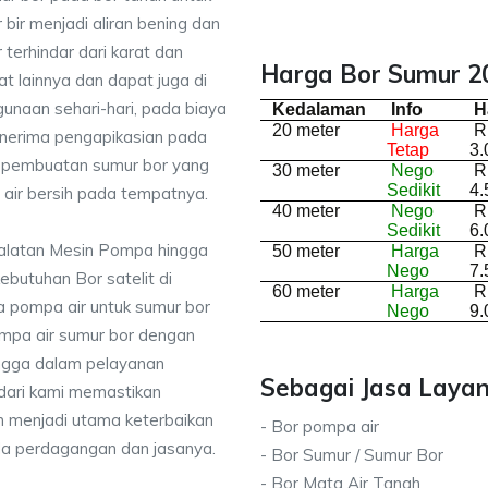
bir menjadi aliran bening dan
terhindar dari karat dan
Harga Bor Sumur 20
lainnya dan dapat juga di
unaan sehari-hari, pada biaya
Kedalaman
Info
H
20 meter
Harga
R
enerima pengapikasian pada
Tetap
3.
sa pembuatan sumur bor yang
30 meter
Nego
R
Sedikit
4.
air bersih pada tempatnya.
40 meter
Nego
R
Sedikit
6.
ralatan Mesin Pompa hingga
50 meter
Harga
R
Nego
7.
kebutuhan Bor satelit di
60 meter
Harga
R
 pompa air untuk sumur bor
Nego
9.
mpa air sumur bor dengan
ingga dalam pelayanan
Sebagai Jasa Layan
dari kami memastikan
 menjadi utama keterbaikan
- Bor pompa air
da perdagangan dan jasanya.
- Bor Sumur / Sumur Bor
- Bor Mata Air Tanah