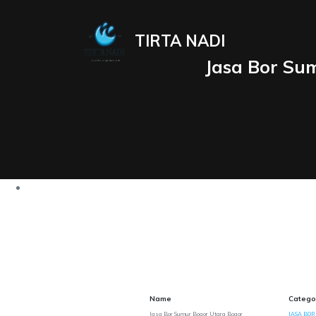
TIRTA NADI
Jasa Bor Su
Name
Catego
Jasa Bor Sumur Bogor Utara Bogor
JASA BOR