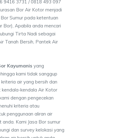
56 9416 3731 / 0818 493 097
rasan Bor Air Kotor menjadi
 Bor Sumur pada ketentuan
r Bor), Apabila anda mencari
ubungi Tirta Nadi sebagai
ir Tanah Bersih, Pantek Air
Bor Kayumanis
yang
ehingga kami tidak sanggup
iteria air yang bersih dan
 kendala-kendala Air Kotor
 kami dengan pengecekan
uhi kriteria atau
uk penggunaan aliran air
at anda. Kami Jasa Bor sumur
ungi dan survey kelokasi yang
ran air bersih untuk anda