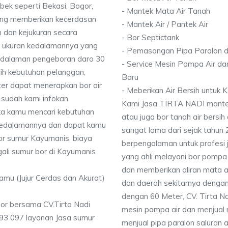
bek seperti Bekasi, Bogor,
- Mantek Mata Air Tanah
ang memberikan kecerdasan
- Mantek Air / Pantek Air
 dan kejukuran secara
- Bor Septictank
ai ukuran kedalamannya yang
- Pemasangan Pipa Paralon d
dalaman pengeboran daro 30
- Service Mesin Pompa Air da
ih kebutuhan pelanggan,
Baru
ter dapat menerapkan bor air
- Meberikan Air Bersih untuk
 sudah kami infokan
Kami Jasa TIRTA NADI mantek 
ika kamu mencari kebutuhan
atau juga bor tanah air bersih
i kedalamannya dan dapat kamu
sangat lama dari sejak tahun
bor sumur Kayumanis, biaya
berpengalaman untuk profesi 
ali sumur bor di Kayumanis
yang ahli melayani bor pompa a
dan memberikan aliran mata a
Kamu (Jujur Cerdas dan Akurat)
dan daerah sekitarnya denga
dengan 60 Meter, CV. Tirta N
or bersama CV.Tirta Nadi
mesin pompa air dan menjual 
93 097 layanan Jasa sumur
menjual pipa paralon saluran 