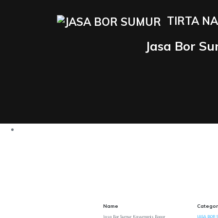
TIRTA NA
Jasa Bor S
Name
Categor
Jasa Bor Sumur Kayumanis Bogor
JASA BOR 