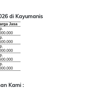
026 di Kayumanis
arga Jasa
p.
000.000
p.
500.000
p.
000.000
p.
500.000
p.
000.000
an Kami :