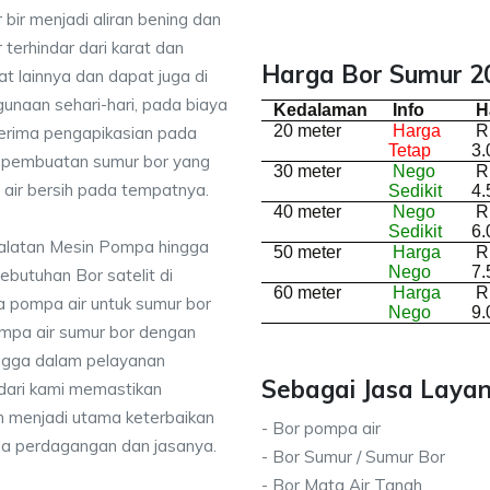
bir menjadi aliran bening dan
terhindar dari karat dan
Harga Bor Sumur 2
lainnya dan dapat juga di
unaan sehari-hari, pada biaya
Kedalaman
Info
H
20 meter
Harga
R
nerima pengapikasian pada
Tetap
3.
sa pembuatan sumur bor yang
30 meter
Nego
R
air bersih pada tempatnya.
Sedikit
4.
40 meter
Nego
R
Sedikit
6.
ralatan Mesin Pompa hingga
50 meter
Harga
R
Nego
7.
kebutuhan Bor satelit di
60 meter
Harga
R
 pompa air untuk sumur bor
Nego
9.
mpa air sumur bor dengan
ingga dalam pelayanan
Sebagai Jasa Layan
dari kami memastikan
 menjadi utama keterbaikan
- Bor pompa air
da perdagangan dan jasanya.
- Bor Sumur / Sumur Bor
- Bor Mata Air Tanah