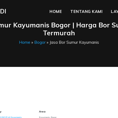
DI
HOME
TENTANG KAMI
LA
umur Kayumanis Bogor | Harga Bor 
Termurah
Home
»
Bogor
» Jasa Bor Sumur Kayumanis
y
Area
SUMUR di Kayumanis
Kayumanis Bogor