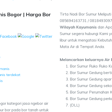
is Bogor | Harga Bor
Tirta Nadi Bor Sumur Meliput
085694163731 / 081849309
Wilayah Kayumanis
dan Apa
Sumur segera hubungi Kami ya
libur untuk mengatasi Kebutuh
Mata Air di Tempat Anda.
s
Melancarkan keluarnya Air B
Bor Sumur Ruko Ruko K
umanis
Bor Sumur Gedung bert
nis terdekat
Bor Sumur Gedung apa
is
Bor Sumur Gedung seko
Bor Sumur Perumahan 
Bor Sumur Gedung perk
or kategori jasa ngebor air
(DLL)
ur bor pada bor tanah untuk