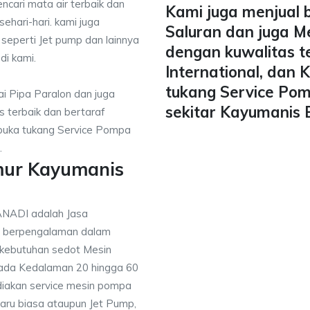
ncari mata air terbaik dan
Kami juga menjual 
ehari-hari. kami juga
Saluran dan juga M
 seperti Jet pump dan lainnya
dengan kuwalitas t
di kami.
International, dan
tukang Service Pom
i Pipa Paralon dan juga
sekitar Kayumanis 
 terbaik dan bertaraf
mbuka tukang Service Pompa
.
mur Kayumanis
ANADI adalah Jasa
g berpengalaman dalam
 kebutuhan sedot Mesin
pada Kedalaman 20 hingga 60
diakan service mesin pompa
baru biasa ataupun Jet Pump,