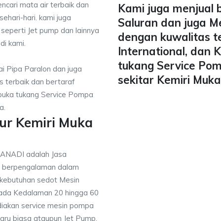
ncari mata air terbaik dan
Kami juga menjual 
ehari-hari. kami juga
Saluran dan juga M
 seperti Jet pump dan lainnya
dengan kuwalitas t
di kami.
International, dan
tukang Service Pom
i Pipa Paralon dan juga
sekitar Kemiri Muk
 terbaik dan bertaraf
mbuka tukang Service Pompa
a.
ur Kemiri Muka
TANADI adalah Jasa
g berpengalaman dalam
 kebutuhan sedot Mesin
pada Kedalaman 20 hingga 60
diakan service mesin pompa
baru biasa ataupun Jet Pump,