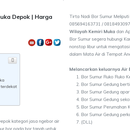
Muka Depok | Harga
Tirta Nadi Bor Sumur Meliputi
085694163731 / 081849309
Wilayah Kemiri Muka
dan Ap
Bor Sumur segera hubungi Kam
nonstop libur untuk mengatasi
dalam Mata Air di Tempat An
Melancarkan keluarnya Air B
Bor Sumur Ruko Ruko K
uka
Bor Sumur Gedung berti
 terdekat
Bor Sumur Gedung apar
Bor Sumur Gedung seko
Bor Sumur Perumahan K
Bor Sumur Gedung perka
epok kategori jasa ngebor air
(DLL)
ur bor pada bor tanah untuk