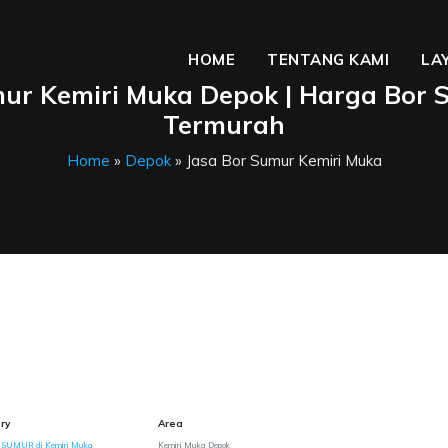
HOME
TENTANG KAMI
LA
mur Kemiri Muka Depok | Harga Bor 
Termurah
Home
»
Depok
» Jasa Bor Sumur Kemiri Muka
ry
Area
 SUMUR di Kemiri Muka
Kemiri Muka Depok