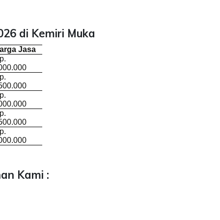
26 di Kemiri Muka
arga Jasa
p.
000.000
p.
500.000
p.
000.000
p.
500.000
p.
000.000
an Kami :