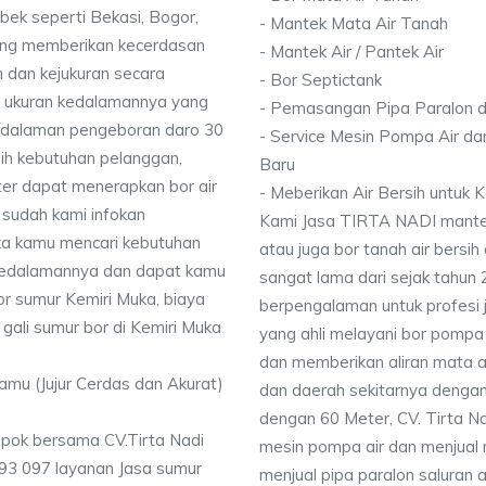
bek seperti Bekasi, Bogor,
- Mantek Mata Air Tanah
ang memberikan kecerdasan
- Mantek Air / Pantek Air
 dan kejukuran secara
- Bor Septictank
ai ukuran kedalamannya yang
- Pemasangan Pipa Paralon d
dalaman pengeboran daro 30
- Service Mesin Pompa Air da
ih kebutuhan pelanggan,
Baru
ter dapat menerapkan bor air
- Meberikan Air Bersih untuk
 sudah kami infokan
Kami Jasa TIRTA NADI mantek 
ika kamu mencari kebutuhan
atau juga bor tanah air bersih
i kedalamannya dan dapat kamu
sangat lama dari sejak tahun
or sumur Kemiri Muka, biaya
berpengalaman untuk profesi 
gali sumur bor di Kemiri Muka
yang ahli melayani bor pompa a
dan memberikan aliran mata a
Kamu (Jujur Cerdas dan Akurat)
dan daerah sekitarnya denga
dengan 60 Meter, CV. Tirta N
epok bersama CV.Tirta Nadi
mesin pompa air dan menjual 
93 097 layanan Jasa sumur
menjual pipa paralon saluran 