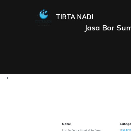
TIRTA NADI
Jasa Bor Su
Name
Catego
Jasa Bor Sumur Kemiri Muka Depok
JASA BOR