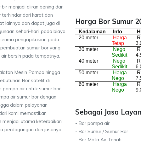
bir menjadi aliran bening dan
terhindar dari karat dan
Harga Bor Sumur 20
lainnya dan dapat juga di
unaan sehari-hari, pada biaya
Kedalaman
Info
H
20 meter
Harga
R
enerima pengapikasian pada
Tetap
3.
sa pembuatan sumur bor yang
30 meter
Nego
R
Sedikit
4.
air bersih pada tempatnya.
40 meter
Nego
R
Sedikit
6.
ralatan Mesin Pompa hingga
50 meter
Harga
R
Nego
7.
kebutuhan Bor satelit di
60 meter
Harga
R
 pompa air untuk sumur bor
Nego
9.
mpa air sumur bor dengan
ingga dalam pelayanan
Sebagai Jasa Layan
dari kami memastikan
 menjadi utama keterbaikan
- Bor pompa air
da perdagangan dan jasanya.
- Bor Sumur / Sumur Bor
- Bor Mata Air Tanah