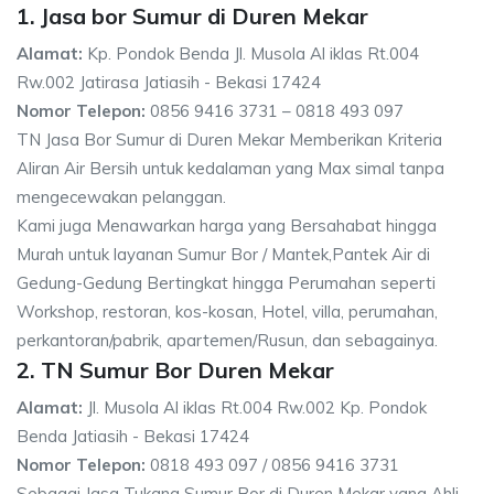
1. Jasa bor Sumur di Duren Mekar
Alamat:
Kp. Pondok Benda Jl. Musola Al iklas Rt.004
Rw.002 Jatirasa Jatiasih - Bekasi 17424
Nomor Telepon:
0856 9416 3731 – 0818 493 097
TN Jasa Bor Sumur di Duren Mekar Memberikan Kriteria
Aliran Air Bersih untuk kedalaman yang Max simal tanpa
mengecewakan pelanggan.
Kami juga Menawarkan harga yang Bersahabat hingga
Murah untuk layanan Sumur Bor / Mantek,Pantek Air di
Gedung-Gedung Bertingkat hingga Perumahan seperti
Workshop, restoran, kos-kosan, Hotel, villa, perumahan,
perkantoran/pabrik, apartemen/Rusun, dan sebagainya.
2. TN Sumur Bor Duren Mekar
Alamat:
Jl. Musola Al iklas Rt.004 Rw.002 Kp. Pondok
Benda Jatiasih - Bekasi 17424
Nomor Telepon:
0818 493 097 / 0856 9416 3731
Sebagai Jasa Tukang Sumur Bor di Duren Mekar yang Ahli