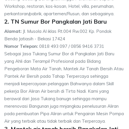
Workshop, restoran, kos-kosan, Hotel, villa, perumahan,
perkantoran/pabrik, apartemen/Rusun, dan sebagainya.
2. TN Sumur Bor Pangkalan Jati Baru
Alamat:
Jl. Musola Al iklas Rt.004 Rw.002 Kp. Pondok
Benda Jatiasih - Bekasi 17424
Nomor Telepon:
0818 493 097 / 0856 9416 3731
Sebagai Jasa Tukang Sumur Bor di Pangkalan Jati Baru
yang Ahli dan Terampil Profesional pada Bidang
Pengeboran Mata Air Tanah, Mantek Air Tanah Bersih Atau
Pantek Air Bersih pada Tahap Terpercaya sehingga
menjadi kepercayaan pelanggan Bahwanya dalam Skill
pekerja Bor Aliran Air bersih di Tirta Nadi. Kami yang
berawal dari Jasa Tukang banugn sehingga mampu
merenovasi Bangunan juga mnjangkau penelusuran Aliran
pada pembuatan Pipa Aliran untuk Pengairan Mesin Pompa
Air yang terbaik atau tidak terbaik dan Terpercaya.
3. Mantek air tanah bersih Pangkalan Jati