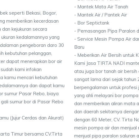
- Mantek Mata Air Tanah
bek seperti Bekasi, Bogor,
- Mantek Air / Pantek Air
ang memberikan kecerdasan
- Bor Septictank
 dan kejukuran secara
- Pemasangan Pipa Paralon d
ai ukuran kedalamannya yang
- Service Mesin Pompa Air da
dalaman pengeboran daro 30
Baru
ih kebutuhan pelanggan,
- Meberikan Air Bersih untuk
ter dapat menerapkan bor air
Kami Jasa TIRTA NADI mantek 
 sudah kami infokan
atau juga bor tanah air bersih
ika kamu mencari kebutuhan
sangat lama dari sejak tahun
i kedalamannya dan dapat kamu
berpengalaman untuk profesi 
bor sumur Pasar Rebo, biaya
yang ahli melayani bor pompa a
gali sumur bor di Pasar Rebo
dan memberikan aliran mata a
dan daerah sekitarnya denga
Kamu (Jujur Cerdas dan Akurat)
dengan 60 Meter, CV. Tirta N
mesin pompa air dan menjual 
karta Timur bersama CV.Tirta
menjual pipa paralon saluran 