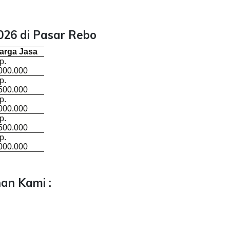
026 di Pasar Rebo
arga Jasa
p.
000.000
p.
500.000
p.
000.000
p.
500.000
p.
000.000
an Kami :