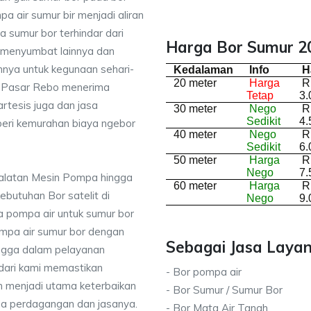
a air sumur bir menjadi aliran
 sumur bor terhindar dari
Harga Bor Sumur 2
 menyumbat lainnya dan
nnya untuk kegunaan sehari-
Kedalaman
Info
H
20 meter
Harga
R
 di Pasar Rebo menerima
Tetap
3.
rtesis juga dan jasa
30 meter
Nego
R
Sedikit
4.
ri kemurahan biaya ngebor
40 meter
Nego
R
Sedikit
6.
50 meter
Harga
R
Nego
7.
ralatan Mesin Pompa hingga
60 meter
Harga
R
kebutuhan Bor satelit di
Nego
9.
 pompa air untuk sumur bor
mpa air sumur bor dengan
Sebagai Jasa Layan
ingga dalam pelayanan
dari kami memastikan
- Bor pompa air
 menjadi utama keterbaikan
- Bor Sumur / Sumur Bor
da perdagangan dan jasanya.
- Bor Mata Air Tanah