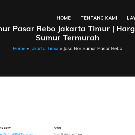
HOME
TENTANG KAMI
LA
mur Pasar Rebo Jakarta Timur | Harg
Sumur Termurah
Home
»
Jakarta Timur
» Jasa Bor Sumur Pasar Rebo
tegory
Area
SA BOR SUMUR di Pasar Rebo
Pasar Rebo Jakarta Timur