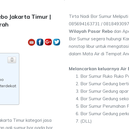
bo Jakarta Timur |
Tirta Nadi Bor Sumur Meliput
rah
085694163731 / 081849309
Wilayah Pasar Rebo
dan Apa
Bor Sumur segera hubungi Kam
nonstop libur untuk mengatasi
dalam Mata Air di Tempat An
Melancarkan keluarnya Air B
Bor Sumur Ruko Ruko P
bo
Bor Sumur Gedung bert
terdekat
Bor Sumur Gedung apa
Bor Sumur Gedung seko
Bor Sumur Perumahan 
Bor Sumur Gedung perk
akarta Timur kategori jasa
(DLL)
n gali sumur bor pada bor