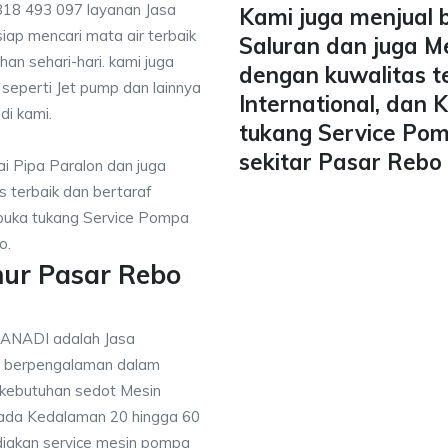
818 493 097 layanan Jasa
Kami juga menjual 
iap mencari mata air terbaik
Saluran dan juga M
han sehari-hari. kami juga
dengan kuwalitas t
 seperti Jet pump dan lainnya
International, dan
di kami.
tukang Service Pom
sekitar Pasar Rebo 
i Pipa Paralon dan juga
 terbaik dan bertaraf
mbuka tukang Service Pompa
o.
mur Pasar Rebo
TANADI adalah Jasa
g berpengalaman dalam
 kebutuhan sedot Mesin
pada Kedalaman 20 hingga 60
diakan service mesin pompa