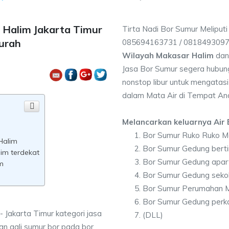
 Halim Jakarta Timur
Tirta Nadi Bor Sumur Meliput
urah
085694163731 / 081849309
Wilayah Makasar Halim
dan
Jasa Bor Sumur segera hubung
nonstop libur untuk mengatasi
dalam Mata Air di Tempat An
Melancarkan keluarnya Air B
Bor Sumur Ruko Ruko M
Halim
Bor Sumur Gedung bert
im terdekat
Bor Sumur Gedung apar
m
Bor Sumur Gedung seko
Bor Sumur Perumahan M
Bor Sumur Gedung perk
 Jakarta Timur kategori jasa
(DLL)
n gali sumur bor pada bor