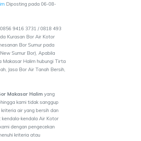
im
Diposting pada
06-08-
 0856 9416 3731 / 0818 493
a Kurasan Bor Air Kotor
emesanan Bor Sumur pada
 (New Sumur Bor), Apabila
a Makasar Halim hubungi Tirta
h, Jasa Bor Air Tanah Bersih,
Bor Makasar Halim
yang
ehingga kami tidak sanggup
iteria air yang bersih dan
 kendala-kendala Air Kotor
 kami dengan pengecekan
uhi kriteria atau