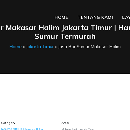
HOME
TENTANG KAMI
LA
r Makasar Halim Jakarta Timur | Ha
Sumur Termurah
Home
»
Jakarta Timur
» Jasa Bor Sumur Makasar Halim
Category
Area
JASA BOR SUMUR di Makasar Halim
Makasar Halim Jakarta Timur