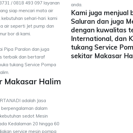
 3731 / 0818 493 097 layanan
anda.
yang siap mencari mata air
Kami juga menjual 
 kebutuhan sehari-hari. kami
Saluran dan juga M
a air seperti Jet pump dan
dengan kuwalitas t
mur bor di kami.
International, dan
tukang Service Pom
i Pipa Paralon dan juga
sekitar Makasar Ha
 terbaik dan bertaraf
mbuka tukang Service Pompa
alim.
r Makasar Halim
IRTANADI adalah Jasa
g berpengalaman dalam
 kebutuhan sedot Mesin
pada Kedalaman 20 hingga 60
diakan service mesin pompa