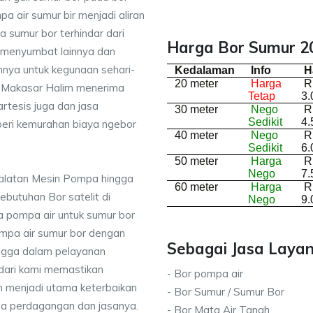
a air sumur bir menjadi aliran
 sumur bor terhindar dari
Harga Bor Sumur 2
 menyumbat lainnya dan
nnya untuk kegunaan sehari-
Kedalaman
Info
H
20 meter
Harga
R
di Makasar Halim menerima
Tetap
3.
rtesis juga dan jasa
30 meter
Nego
R
Sedikit
4.
ri kemurahan biaya ngebor
40 meter
Nego
R
Sedikit
6.
50 meter
Harga
R
Nego
7.
ralatan Mesin Pompa hingga
60 meter
Harga
R
kebutuhan Bor satelit di
Nego
9.
 pompa air untuk sumur bor
mpa air sumur bor dengan
Sebagai Jasa Layan
ingga dalam pelayanan
dari kami memastikan
- Bor pompa air
 menjadi utama keterbaikan
- Bor Sumur / Sumur Bor
da perdagangan dan jasanya.
- Bor Mata Air Tanah