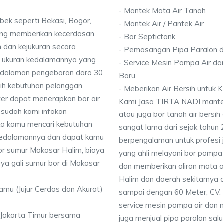
- Mantek Mata Air Tanah
bek seperti Bekasi, Bogor,
- Mantek Air / Pantek Air
ang memberikan kecerdasan
- Bor Septictank
 dan kejukuran secara
- Pemasangan Pipa Paralon d
ai ukuran kedalamannya yang
- Service Mesin Pompa Air da
dalaman pengeboran daro 30
Baru
ih kebutuhan pelanggan,
- Meberikan Air Bersih untuk
ter dapat menerapkan bor air
Kami Jasa TIRTA NADI mantek 
 sudah kami infokan
atau juga bor tanah air bersih
ika kamu mencari kebutuhan
sangat lama dari sejak tahun
i kedalamannya dan dapat kamu
berpengalaman untuk profesi 
bor sumur Makasar Halim, biaya
yang ahli melayani bor pompa a
ya gali sumur bor di Makasar
dan memberikan aliran mata a
Halim dan daerah sekitarnya
Kamu (Jujur Cerdas dan Akurat)
sampai dengan 60 Meter, CV. 
service mesin pompa air dan 
 Jakarta Timur bersama
juga menjual pipa paralon salu