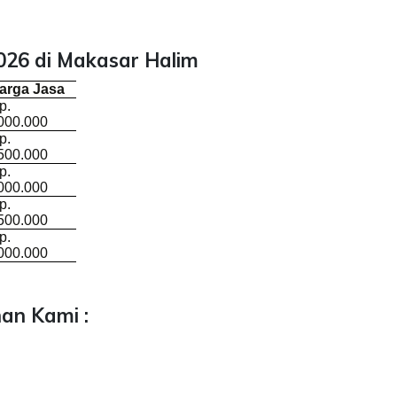
026 di Makasar Halim
arga Jasa
p.
000.000
p.
500.000
p.
000.000
p.
500.000
p.
000.000
an Kami :