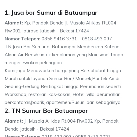
1. Jasa bor Sumur di Batuampar
Alamat:
Kp. Pondok Benda Jl. Musola Al iklas Rt.004
Rw.002 Jatirasa Jatiasih - Bekasi 17424
Nomor Telepon:
0856 9416 3731 – 0818 493 097
TN Jasa Bor Sumur di Batuampar Memberikan Kriteria
Aliran Air Bersih untuk kedalaman yang Max simal tanpa
mengecewakan pelanggan.
Kami juga Menawarkan harga yang Bersahabat hingga
Murah untuk layanan Sumur Bor / Mantek,Pantek Air di
Gedung-Gedung Bertingkat hingga Perumahan seperti
Workshop, restoran, kos-kosan, Hotel, villa, perumahan,
perkantoran/pabrik, apartemen/Rusun, dan sebagainya.
2. TN Sumur Bor Batuampar
Alamat:
Jl. Musola Al iklas Rt.004 Rw.002 Kp. Pondok
Benda Jatiasih - Bekasi 17424
Nomor Telepon:
0818 493 097 / 0856 9416 3731