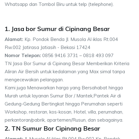
Whatsapp dan Tombol Biru untuk telp (telephone).
1. Jasa bor Sumur di Cipinang Besar
Alamat:
Kp. Pondok Benda Jl. Musola Al iklas Rt.004
Rw.002 Jatirasa Jatiasih - Bekasi 17424
Nomor Telepon:
0856 9416 3731 – 0818 493 097
TN Jasa Bor Sumur di Cipinang Besar Memberikan Kriteria
Aliran Air Bersih untuk kedalaman yang Max simal tanpa
mengecewakan pelanggan.
Kami juga Menawarkan harga yang Bersahabat hingga
Murah untuk layanan Sumur Bor / Mantek,Pantek Air di
Gedung-Gedung Bertingkat hingga Perumahan seperti
Workshop, restoran, kos-kosan, Hotel, villa, perumahan,
perkantoran/pabrik, apartemen/Rusun, dan sebagainya.
2. TN Sumur Bor Cipinang Besar
Alamat:
Jl. Musola Al iklas Rt.004 Rw.002 Kp. Pondok