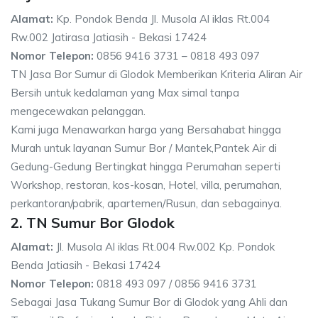
Alamat:
Kp. Pondok Benda Jl. Musola Al iklas Rt.004
Rw.002 Jatirasa Jatiasih - Bekasi 17424
Nomor Telepon:
0856 9416 3731 – 0818 493 097
TN Jasa Bor Sumur di Glodok Memberikan Kriteria Aliran Air
Bersih untuk kedalaman yang Max simal tanpa
mengecewakan pelanggan.
Kami juga Menawarkan harga yang Bersahabat hingga
Murah untuk layanan Sumur Bor / Mantek,Pantek Air di
Gedung-Gedung Bertingkat hingga Perumahan seperti
Workshop, restoran, kos-kosan, Hotel, villa, perumahan,
perkantoran/pabrik, apartemen/Rusun, dan sebagainya.
2. TN Sumur Bor Glodok
Alamat:
Jl. Musola Al iklas Rt.004 Rw.002 Kp. Pondok
Benda Jatiasih - Bekasi 17424
Nomor Telepon:
0818 493 097 / 0856 9416 3731
Sebagai Jasa Tukang Sumur Bor di Glodok yang Ahli dan