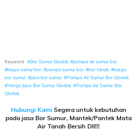
ok, pompa air sumur bor, biaya sumur bor, po
a air sumur bor, biaya sumur bor, pompa sumur bor, bor tanah, harga bor
k, pompa air sumur bor, biaya sumur bor, pompa su
 pompa air sumur bor, biaya sumur bor, pompa sumur bor, b
Keyword :
#Bor Sumur Glodok, #pompa air sumur bor,
#biaya sumur bor, #pompa sumur bor, #bor tanah, #harga
bor sumur, #jasa bor sumur, #Pompa Air Sumur Bor Glodok,
#Harga Jasa Bor Sumur Glodok, #Pompa Air Sumur Bor
Glodok
Hubungi Kami
Segera untuk kebutuhan
pada jasa Bor Sumur, Mantek/Pantek Mata
Air Tanah Bersih Dll!!!