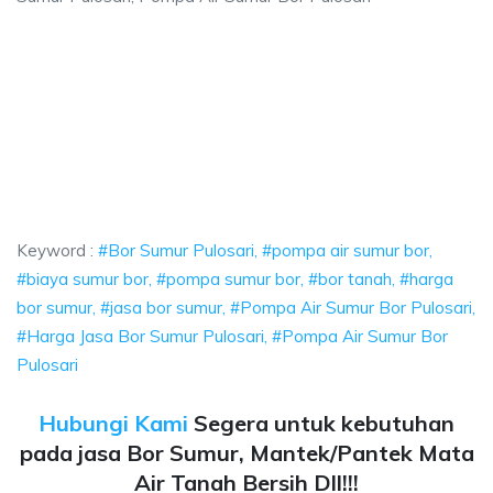
losari, pompa air sumur bor, biaya sumur bor,
 pompa air sumur bor, biaya sumur bor, pompa sumur bor, bor tanah, harga
osari, pompa air sumur bor, biaya sumur bor, pompa
ari, pompa air sumur bor, biaya sumur bor, pompa sumur bor
Keyword :
#Bor Sumur Pulosari, #pompa air sumur bor,
#biaya sumur bor, #pompa sumur bor, #bor tanah, #harga
bor sumur, #jasa bor sumur, #Pompa Air Sumur Bor Pulosari,
#Harga Jasa Bor Sumur Pulosari, #Pompa Air Sumur Bor
Pulosari
Hubungi Kami
Segera untuk kebutuhan
pada jasa Bor Sumur, Mantek/Pantek Mata
Air Tanah Bersih Dll!!!