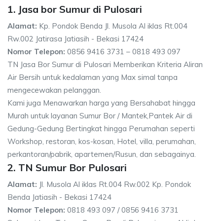
1. Jasa bor Sumur di Pulosari
Alamat:
Kp. Pondok Benda Jl. Musola Al iklas Rt.004
Rw.002 Jatirasa Jatiasih - Bekasi 17424
Nomor Telepon:
0856 9416 3731 – 0818 493 097
TN Jasa Bor Sumur di Pulosari Memberikan Kriteria Aliran
Air Bersih untuk kedalaman yang Max simal tanpa
mengecewakan pelanggan.
Kami juga Menawarkan harga yang Bersahabat hingga
Murah untuk layanan Sumur Bor / Mantek,Pantek Air di
Gedung-Gedung Bertingkat hingga Perumahan seperti
Workshop, restoran, kos-kosan, Hotel, villa, perumahan,
perkantoran/pabrik, apartemen/Rusun, dan sebagainya.
2. TN Sumur Bor Pulosari
Alamat:
Jl. Musola Al iklas Rt.004 Rw.002 Kp. Pondok
Benda Jatiasih - Bekasi 17424
Nomor Telepon:
0818 493 097 / 0856 9416 3731