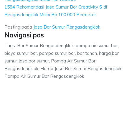
1584 Rekomendasi Jasa Sumur Bor Creativity
S
di
Rengasdengklok Mulai Rp 100.000 Permeter
Posting pada
Jasa Bor Sumur Rengasdengklok
Navigasi pos
Tags: Bor Sumur Rengasdengklok, pompa air sumur bor,
biaya sumur bor, pompa sumur bor, bor tanah, harga bor
sumur, jasa bor sumur, Pompa Air Sumur Bor
Rengasdengklok, Harga Jasa Bor Sumur Rengasdengklok,
Pompa Air Sumur Bor Rengasdengklok
engasdengklok, pompa air sumur bor, biaya su
ngklok, pompa air sumur bor, biaya sumur bor, pompa sumur bor, bor tan
gasdengklok, pompa air sumur bor, biaya sumur bo