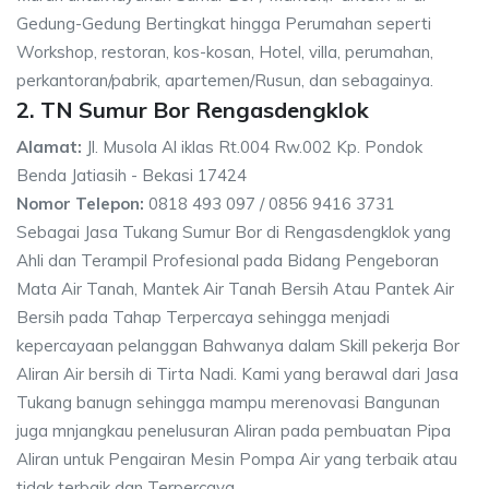
Gedung-Gedung Bertingkat hingga Perumahan seperti
Workshop, restoran, kos-kosan, Hotel, villa, perumahan,
perkantoran/pabrik, apartemen/Rusun, dan sebagainya.
2. TN Sumur Bor Rengasdengklok
Alamat:
Jl. Musola Al iklas Rt.004 Rw.002 Kp. Pondok
Benda Jatiasih - Bekasi 17424
Nomor Telepon:
0818 493 097 / 0856 9416 3731
Sebagai Jasa Tukang Sumur Bor di Rengasdengklok yang
Ahli dan Terampil Profesional pada Bidang Pengeboran
Mata Air Tanah, Mantek Air Tanah Bersih Atau Pantek Air
Bersih pada Tahap Terpercaya sehingga menjadi
kepercayaan pelanggan Bahwanya dalam Skill pekerja Bor
Aliran Air bersih di Tirta Nadi. Kami yang berawal dari Jasa
Tukang banugn sehingga mampu merenovasi Bangunan
juga mnjangkau penelusuran Aliran pada pembuatan Pipa
Aliran untuk Pengairan Mesin Pompa Air yang terbaik atau
tidak terbaik dan Terpercaya.