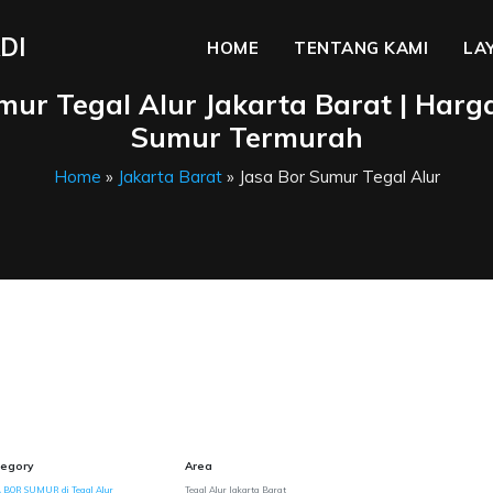
DI
HOME
TENTANG KAMI
LA
mur Tegal Alur Jakarta Barat | Harg
Sumur Termurah
Home
»
Jakarta Barat
» Jasa Bor Sumur Tegal Alur
egory
Area
 BOR SUMUR di Tegal Alur
Tegal Alur Jakarta Barat