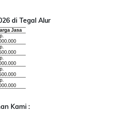
26 di Tegal Alur
arga Jasa
p.
000.000
p.
500.000
p.
000.000
p.
500.000
p.
000.000
an Kami :