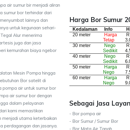
a air sumur bir menjadi aliran
 sumur bor terhindar dari
Harga Bor Sumur 20
 menyumbat lainnya dan
nnya untuk kegunaan sehari-
Kedalaman
Info
H
20 meter
Harga
R
i Tegal Alur menerima
Tetap
3.
rtesis juga dan jasa
30 meter
Nego
R
ri kemurahan biaya ngebor
Sedikit
4.
40 meter
Nego
R
Sedikit
6.
50 meter
Harga
R
Nego
7.
ralatan Mesin Pompa hingga
60 meter
Harga
R
kebutuhan Bor satelit di
Nego
9.
 pompa air untuk sumur bor
mpa air sumur bor dengan
Sebagai Jasa Layan
ingga dalam pelayanan
dari kami memastikan
- Bor pompa air
 menjadi utama keterbaikan
- Bor Sumur / Sumur Bor
da perdagangan dan jasanya.
- Bor Mata Air Tanah