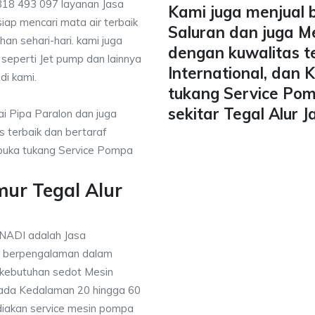
818 493 097 layanan Jasa
Kami juga menjual 
iap mencari mata air terbaik
Saluran dan juga M
han sehari-hari. kami juga
dengan kuwalitas t
 seperti Jet pump dan lainnya
International, dan
di kami.
tukang Service Pom
sekitar Tegal Alur 
i Pipa Paralon dan juga
 terbaik dan bertaraf
mbuka tukang Service Pompa
ur Tegal Alur
ANADI adalah Jasa
g berpengalaman dalam
 kebutuhan sedot Mesin
pada Kedalaman 20 hingga 60
diakan service mesin pompa