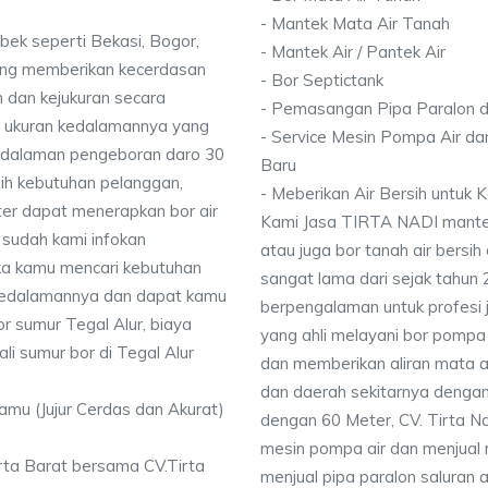
- Mantek Mata Air Tanah
bek seperti Bekasi, Bogor,
- Mantek Air / Pantek Air
ang memberikan kecerdasan
- Bor Septictank
 dan kejukuran secara
- Pemasangan Pipa Paralon d
ai ukuran kedalamannya yang
- Service Mesin Pompa Air da
dalaman pengeboran daro 30
Baru
ih kebutuhan pelanggan,
- Meberikan Air Bersih untuk
ter dapat menerapkan bor air
Kami Jasa TIRTA NADI mantek 
 sudah kami infokan
atau juga bor tanah air bersih
ika kamu mencari kebutuhan
sangat lama dari sejak tahun
i kedalamannya dan dapat kamu
berpengalaman untuk profesi 
or sumur Tegal Alur, biaya
yang ahli melayani bor pompa a
li sumur bor di Tegal Alur
dan memberikan aliran mata ai
dan daerah sekitarnya denga
Kamu (Jujur Cerdas dan Akurat)
dengan 60 Meter, CV. Tirta N
mesin pompa air dan menjual 
arta Barat bersama CV.Tirta
menjual pipa paralon saluran 