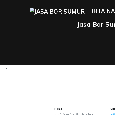
TIRTA NA
Jasa Bor Su
Name
Cat
Jasa Bor Sumur Tegal Alur Jakarta Barat
JASA