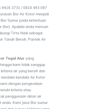
56 9416 3731 / 0818 493 097
rasan Bor Air Kotor menjadi
 Bor Sumur pada ketentuan
r Bor), Apabila anda mencari
ubungi Tirta Nadi sebagai
ir Tanah Bersih, Pantek Air
or Tegal Alur
yang
ehingga kami tidak sanggup
iteria air yang bersih dan
 kendala-kendala Air Kotor
 kami dengan pengecekan
uhi kriteria atau
uk penggunaan aliran air
at anda. Kami Jasa Bor sumur
ungi dan survey kelokasi yang