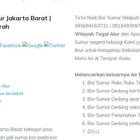
r Jakarta Barat |
Tirta Nadi Bor Sumur Meliputi
rah
085694163731 / 081849309
Wilayah Tegal Alur
dan Apa 
Sumur segera hubungi Kami ya
libur untuk mengatasi Kebutuh
Mata Air di Tempat Anda.
Melancarkan keluarnya Air B
Bor Sumur Ruko Ruko Te
 Alur
Bor Sumur Gedung berti
ur terdekat
Bor Sumur Gedung apar
r
Bor Sumur Gedung sekol
Bor Sumur Perumahan T
Bor Sumur Gedung perka
arta Barat kategori jasa
(DLL)
n gali sumur bor pada bor