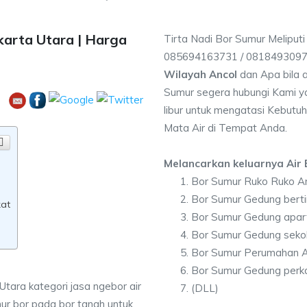
karta Utara | Harga
Tirta Nadi Bor Sumur Meliputi
085694163731 / 081849309
Wilayah Ancol
dan Apa bila 
Sumur segera hubungi Kami ya
libur untuk mengatasi Kebutuh
Mata Air di Tempat Anda.
Melancarkan keluarnya Air B
Bor Sumur Ruko Ruko A
Bor Sumur Gedung berti
kat
Bor Sumur Gedung apar
Bor Sumur Gedung seko
Bor Sumur Perumahan A
Bor Sumur Gedung perka
Utara kategori jasa ngebor air
(DLL)
ur bor pada bor tanah untuk