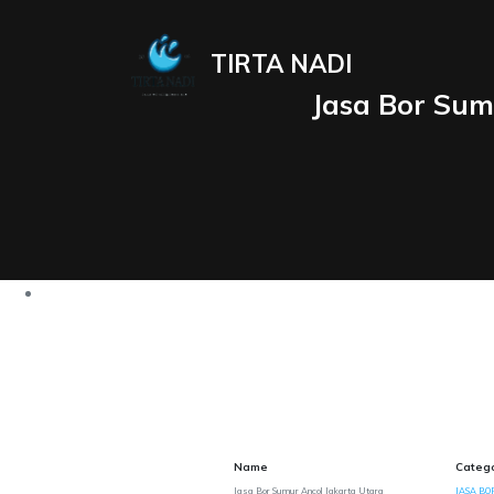
TIRTA NADI
Jasa Bor Sum
Name
Categ
Jasa Bor Sumur Ancol Jakarta Utara
JASA BO