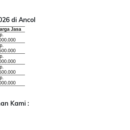
26 di Ancol
arga Jasa
p.
000.000
p.
500.000
p.
000.000
p.
500.000
p.
000.000
an Kami :