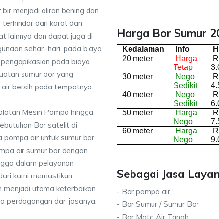
bir menjadi aliran bening dan
terhindar dari karat dan
Harga Bor Sumur 20
lainnya dan dapat juga di
unaan sehari-hari, pada biaya
Kedalaman
Info
H
20 meter
Harga
R
a pengapikasian pada biaya
Tetap
3.
buatan sumur bor yang
30 meter
Nego
R
Sedikit
4.
air bersih pada tempatnya.
40 meter
Nego
R
Sedikit
6.
ralatan Mesin Pompa hingga
50 meter
Harga
R
Nego
7.
kebutuhan Bor satelit di
60 meter
Harga
R
 pompa air untuk sumur bor
Nego
9.
mpa air sumur bor dengan
ingga dalam pelayanan
Sebagai Jasa Layan
dari kami memastikan
 menjadi utama keterbaikan
- Bor pompa air
da perdagangan dan jasanya.
- Bor Sumur / Sumur Bor
- Bor Mata Air Tanah