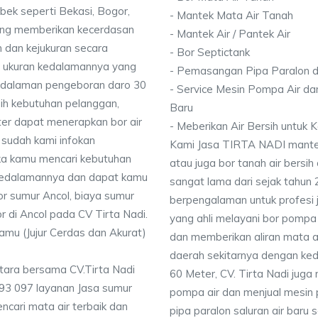
bek seperti Bekasi, Bogor,
- Mantek Mata Air Tanah
ang memberikan kecerdasan
- Mantek Air / Pantek Air
 dan kejukuran secara
- Bor Septictank
ai ukuran kedalamannya yang
- Pemasangan Pipa Paralon d
dalaman pengeboran daro 30
- Service Mesin Pompa Air da
ih kebutuhan pelanggan,
Baru
ter dapat menerapkan bor air
- Meberikan Air Bersih untuk
 sudah kami infokan
Kami Jasa TIRTA NADI mantek 
ika kamu mencari kebutuhan
atau juga bor tanah air bersih
i kedalamannya dan dapat kamu
sangat lama dari sejak tahun
or sumur Ancol, biaya sumur
berpengalaman untuk profesi 
r di Ancol pada CV Tirta Nadi.
yang ahli melayani bor pompa a
Kamu (Jujur Cerdas dan Akurat)
dan memberikan aliran mata a
daerah sekitarnya dengan ke
Utara bersama CV.Tirta Nadi
60 Meter, CV. Tirta Nadi juga
93 097 layanan Jasa sumur
pompa air dan menjual mesin 
ncari mata air terbaik dan
pipa paralon saluran air baru