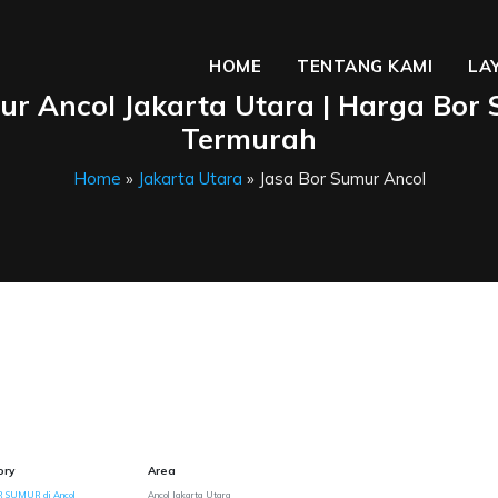
HOME
TENTANG KAMI
LA
ur Ancol Jakarta Utara | Harga Bor
Termurah
Home
»
Jakarta Utara
» Jasa Bor Sumur Ancol
ory
Area
R SUMUR di Ancol
Ancol Jakarta Utara