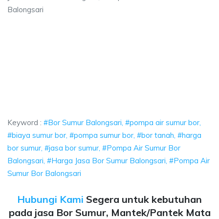
Balongsari
ri, pompa air sumur bor, biaya sumur bor, po
ir sumur bor, biaya sumur bor, pompa sumur bor, bor tanah, harga bor su
, pompa air sumur bor, biaya sumur bor, pompa sum
ompa air sumur bor, biaya sumur bor, pompa sumur bor, bo
Keyword :
#Bor Sumur Balongsari, #pompa air sumur bor,
#biaya sumur bor, #pompa sumur bor, #bor tanah, #harga
bor sumur, #jasa bor sumur, #Pompa Air Sumur Bor
Balongsari, #Harga Jasa Bor Sumur Balongsari, #Pompa Air
Sumur Bor Balongsari
Hubungi Kami
Segera untuk kebutuhan
pada jasa Bor Sumur, Mantek/Pantek Mata