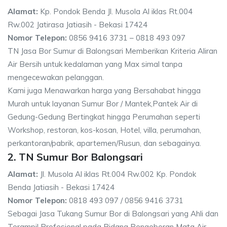
Alamat:
Kp. Pondok Benda Jl. Musola Al iklas Rt.004
Rw.002 Jatirasa Jatiasih - Bekasi 17424
Nomor Telepon:
0856 9416 3731 – 0818 493 097
TN Jasa Bor Sumur di Balongsari Memberikan Kriteria Aliran
Air Bersih untuk kedalaman yang Max simal tanpa
mengecewakan pelanggan.
Kami juga Menawarkan harga yang Bersahabat hingga
Murah untuk layanan Sumur Bor / Mantek,Pantek Air di
Gedung-Gedung Bertingkat hingga Perumahan seperti
Workshop, restoran, kos-kosan, Hotel, villa, perumahan,
perkantoran/pabrik, apartemen/Rusun, dan sebagainya.
2. TN Sumur Bor Balongsari
Alamat:
Jl. Musola Al iklas Rt.004 Rw.002 Kp. Pondok
Benda Jatiasih - Bekasi 17424
Nomor Telepon:
0818 493 097 / 0856 9416 3731
Sebagai Jasa Tukang Sumur Bor di Balongsari yang Ahli dan
Terampil Profesional pada Bidang Pengeboran Mata Air