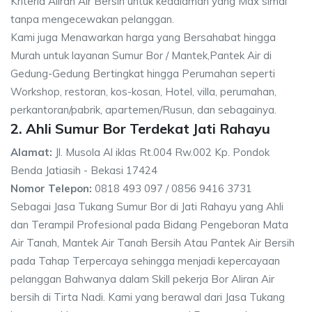
Kriteria Aliran Air Bersih untuk kedalaman yang Max simal
tanpa mengecewakan pelanggan.
Kami juga Menawarkan harga yang Bersahabat hingga
Murah untuk layanan Sumur Bor / Mantek,Pantek Air di
Gedung-Gedung Bertingkat hingga Perumahan seperti
Workshop, restoran, kos-kosan, Hotel, villa, perumahan,
perkantoran/pabrik, apartemen/Rusun, dan sebagainya.
2. Ahli Sumur Bor Terdekat Jati Rahayu
Alamat:
Jl. Musola Al iklas Rt.004 Rw.002 Kp. Pondok
Benda Jatiasih - Bekasi 17424
Nomor Telepon:
0818 493 097 / 0856 9416 3731
Sebagai Jasa Tukang Sumur Bor di Jati Rahayu yang Ahli
dan Terampil Profesional pada Bidang Pengeboran Mata
Air Tanah, Mantek Air Tanah Bersih Atau Pantek Air Bersih
pada Tahap Terpercaya sehingga menjadi kepercayaan
pelanggan Bahwanya dalam Skill pekerja Bor Aliran Air
bersih di Tirta Nadi. Kami yang berawal dari Jasa Tukang