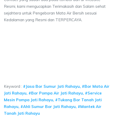
Resmi, kami mengucapkan Terimakasih dan Salam sehat
sejahtera untuk Pengeboran Mata Air Bersih sesuai
Kedalaman yang Resmi dan TERPERCAYA.
 sumur bor Jati Rahayu, jasa sumur bor Jati Rah
mur bor Jati Rahayu, jasa sumur bor Jati Rahayu, jasa bor sumur bekasi, bi
 sumur bor Jati Rahayu, jasa sumur bor Jati Rahayu, 
sumur bor Jati Rahayu, jasa sumur bor Jati Rahayu, jasa bor 
Keyword :
#Jasa Bor Sumur Jati Rahayu, #Bor Mata Air
Jati Rahayu, #Bor Pompa Air Jati Rahayu, #Service
Mesin Pompa Jati Rahayu, #Tukang Bor Tanah Jati
Rahayu, #Ahli Sumur Bor Jati Rahayu, #Mantek Air
Tanah Jati Rahayu