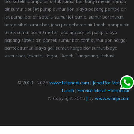
bor satelit, pompa air untuk sumur bor, harga mesin pompa
air sumur bor, jet pump sumur bor, biaya pasang pompa air
jet pump, bor air satelit, sumur jet pump, sumur bor murah,
harga sibel sumur bor, jasa pengeboran air tanah, pompa air
untuk sumur bor 30 meter, jasa ngebor jet pump, biaya
pasang satelit air, pantek sumur bor, tarif sumur bor, harga
pantek sumur, biaya gali sumur, harga bor sumur, biaya
sumur bor, Jakarta, Bogor, Depok, Tangerang, Bekasi.
© 2009 - 2026
www.tirtanadi.com
|
Jasa Bor Mata Air
Tanah
|
Service Mesin Pompa Air
© Copyright 2015
|
by
www.winnpi.com