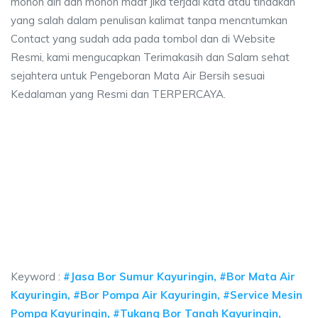
mohon diri dan mohon maaf jika terjadi kata atau tindakan
yang salah dalam penulisan kalimat tanpa mencntumkan
Contact yang sudah ada pada tombol dan di Website
Resmi, kami mengucapkan Terimakasih dan Salam sehat
sejahtera untuk Pengeboran Mata Air Bersih sesuai
Kedalaman yang Resmi dan TERPERCAYA.
 sumur bor Kayuringin, jasa sumur bor Kayuringi
ur bor Kayuringin, jasa sumur bor Kayuringin, jasa bor sumur bekasi, biaya
sumur bor Kayuringin, jasa sumur bor Kayuringin, jas
umur bor Kayuringin, jasa sumur bor Kayuringin, jasa bor su
Keyword :
#Jasa Bor Sumur Kayuringin, #Bor Mata Air
Kayuringin, #Bor Pompa Air Kayuringin, #Service Mesin
Pompa Kayuringin, #Tukang Bor Tanah Kayuringin,