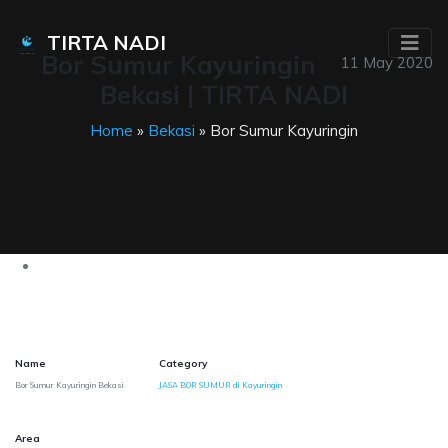
TIRTA NADI
Bor Sumur Kayuringin
11 May 2020
Bekasi | TIRTA NADI
Home
»
Bekasi
» Bor Sumur Kayuringin
Name
Category
Bor Sumur Kayuringin Bekasi
JASA BOR SUMUR di Kayuringin
Area