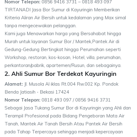
Nomor Telepon:
0856 9416 3731 – 0818 493 097
TIRTANADI Jasa Bor Sumur di Kayuringin Memberikan
Kriteria Aliran Air Bersih untuk kedalaman yang Max simal
tanpa mengecewakan pelanggan.
Kami juga Menawarkan harga yang Bersahabat hingga
Murah untuk layanan Sumur Bor / Mantek,Pantek Air di
Gedung-Gedung Bertingkat hingga Perumahan seperti
Workshop, restoran, kos-kosan, Hotel, villa, perumahan,
perkantoran/pabrik, apartemen/Rusun, dan sebagainya.
2. Ahli Sumur Bor Terdekat Kayuringin
Alamat:
Jl. Musola Al iklas Rt.004 Rw.002 Kp. Pondok
Benda Jatiasih - Bekasi 17424
Nomor Telepon:
0818 493 097 / 0856 9416 3731
Sebagai Jasa Tukang Sumur Bor di Kayuringin yang Ahli dan
Terampil Profesional pada Bidang Pengeboran Mata Air
Tanah, Mantek Air Tanah Bersih Atau Pantek Air Bersih
pada Tahap Terpercaya sehingga menjadi kepercayaan