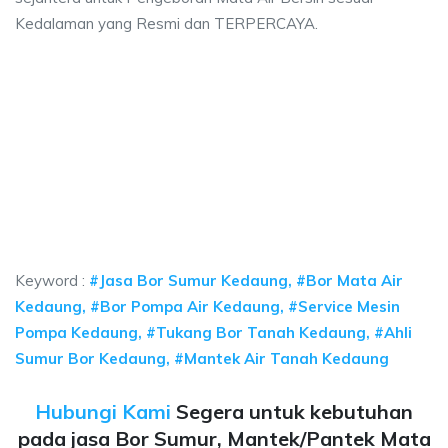
Kedalaman yang Resmi dan TERPERCAYA.
 sumur bor Kedaung, jasa sumur bor Kedaung, j
mur bor Kedaung, jasa sumur bor Kedaung, jasa bor sumur bekasi, biaya ng
 sumur bor Kedaung, jasa sumur bor Kedaung, jasa bo
sumur bor Kedaung, jasa sumur bor Kedaung, jasa bor sumur 
Keyword :
#Jasa Bor Sumur Kedaung, #Bor Mata Air
Kedaung, #Bor Pompa Air Kedaung, #Service Mesin
Pompa Kedaung, #Tukang Bor Tanah Kedaung, #Ahli
Sumur Bor Kedaung, #Mantek Air Tanah Kedaung
Hubungi Kami
Segera untuk kebutuhan
pada jasa Bor Sumur, Mantek/Pantek Mata