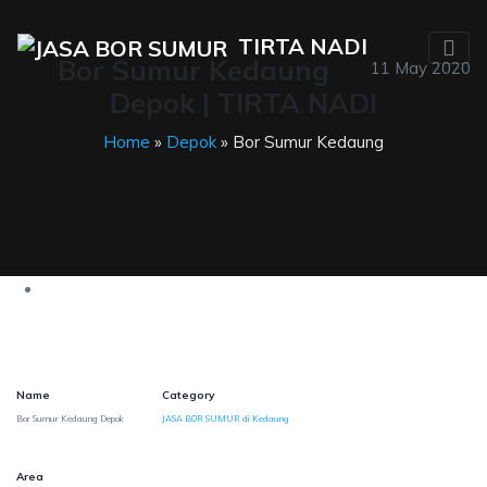
TIRTA NADI
Bor Sumur Kedaung
11 May 2020
Depok | TIRTA NADI
Home
»
Depok
» Bor Sumur Kedaung
Name
Category
Bor Sumur Kedaung Depok
JASA BOR SUMUR di Kedaung
Area