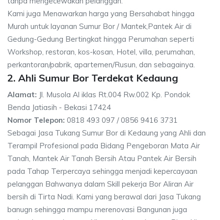
tanpa mengecewakan pelanggan.
Kami juga Menawarkan harga yang Bersahabat hingga
Murah untuk layanan Sumur Bor / Mantek,Pantek Air di
Gedung-Gedung Bertingkat hingga Perumahan seperti
Workshop, restoran, kos-kosan, Hotel, villa, perumahan,
perkantoran/pabrik, apartemen/Rusun, dan sebagainya.
2. Ahli Sumur Bor Terdekat Kedaung
Alamat:
Jl. Musola Al iklas Rt.004 Rw.002 Kp. Pondok
Benda Jatiasih - Bekasi 17424
Nomor Telepon:
0818 493 097 / 0856 9416 3731
Sebagai Jasa Tukang Sumur Bor di Kedaung yang Ahli dan
Terampil Profesional pada Bidang Pengeboran Mata Air
Tanah, Mantek Air Tanah Bersih Atau Pantek Air Bersih
pada Tahap Terpercaya sehingga menjadi kepercayaan
pelanggan Bahwanya dalam Skill pekerja Bor Aliran Air
bersih di Tirta Nadi. Kami yang berawal dari Jasa Tukang
banugn sehingga mampu merenovasi Bangunan juga