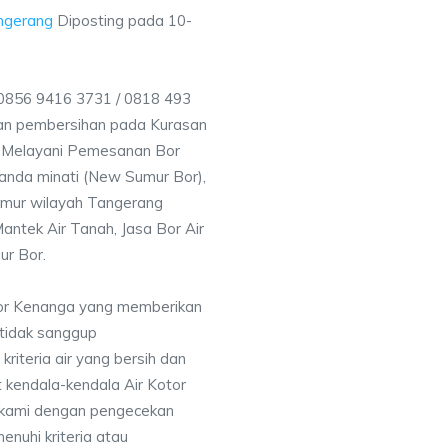
ngerang
Diposting pada
10-
856 9416 3731 / 0818 493
an pembersihan pada Kurasan
ga Melayani Pemesanan Bor
anda minati (New Sumur Bor),
umur wilayah Tangerang
antek Air Tanah, Jasa Bor Air
ur Bor.
Bor Kenanga yang memberikan
 tidak sanggup
iteria air yang bersih dan
 kendala-kendala Air Kotor
 kami dengan pengecekan
uhi kriteria atau