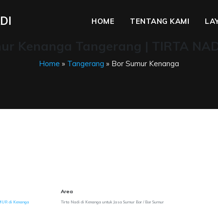
DI
HOME
TENTANG KAMI
LA
ur Kenanga Tangerang | TIRTA NAD
Home
»
Tangerang
» Bor Sumur Kenanga
Area
UR di Kenanga
Tirta Nadi di Kenanga untuk Jasa Sumur Bor / Bor Sumur