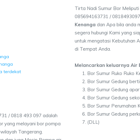
Tirta Nadi Sumur Bor Meliput
085694163731 / 081849309
Kenanga
dan Apa bila anda 
segera hubungi Kami yang siap
untuk mengatasi Kebutuhan Ai
di Tempat Anda.
anga
enanga
Melancarkan keluarnya Air B
a terdekat
Bor Sumur Ruko Ruko K
Bor Sumur Gedung bert
Bor Sumur Gedung apa
Bor Sumur Gedung seko
Bor Sumur Perumahan 
Bor Sumur Gedung perk
31 / 0818 493 097 adalah
(DLL)
r yang melayani bor pompa
h wilayah Tangerang.
on dan juga Mesin Pompa air