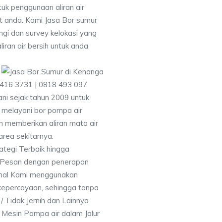
uk penggunaan aliran air
at anda. Kami Jasa Bor sumur
gi dan survey kelokasi yang
ran air bersih untuk anda
9416 3731 | 0818 493 097
i sejak tahun 2009 untuk
 melayani bor pompa air
an memberikan aliran mata air
rea sekitarnya.
ategi Terbaik hingga
& Pesan dengan penerapan
nal Kami menggunakan
kepercayaan, sehingga tanpa
/ Tidak Jernih dan Lainnya
h Mesin Pompa air dalam Jalur