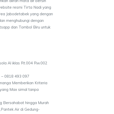
an aliran mata air bersih
ebsite resmi Tirta Nadi yang
 area Jabodetabek yang dengan
 dan menghubungi dengan
sapp dan Tombol Biru untuk
ola Al iklas Rt.004 Rw.002
 – 0818 493 097
nanga Memberikan Kriteria
n yang Max simal tanpa
g Bersahabat hingga Murah
,Pantek Air di Gedung-