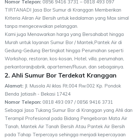
Nomor Telepon:
0856 9416 3731 – 0818 493 097
TIRTANADI Jasa Bor Sumur di Kranggan Memberikan
Kriteria Aliran Air Bersih untuk kedalaman yang Max simal
tanpa mengecewakan pelanggan.
Kami juga Menawarkan harga yang Bersahabat hingga
Murah untuk layanan Sumur Bor / Mantek,Pantek Air di
Gedung-Gedung Bertingkat hingga Perumahan seperti
Workshop, restoran, kos-kosan, Hotel, villa, perumahan,
perkantoran/pabrik, apartemen/Rusun, dan sebagainya.
2. Ahli Sumur Bor Terdekat Kranggan
Alamat:
Jl. Musola Al iklas Rt.004 Rw.002 Kp. Pondok
Benda Jatiasih - Bekasi 17424
Nomor Telepon:
0818 493 097 / 0856 9416 3731
Sebagai Jasa Tukang Sumur Bor di Kranggan yang Ahli dan
Terampil Profesional pada Bidang Pengeboran Mata Air
Tanah, Mantek Air Tanah Bersih Atau Pantek Air Bersih
pada Tahap Terpercaya sehingga menjadi kepercayaan