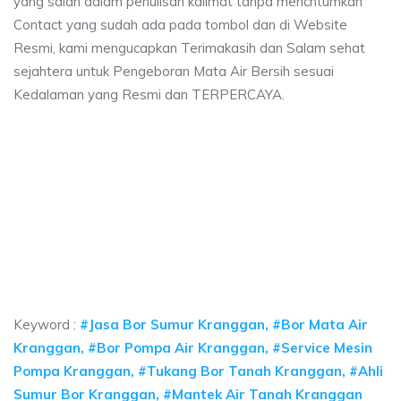
yang salah dalam penulisan kalimat tanpa mencntumkan
Contact yang sudah ada pada tombol dan di Website
Resmi, kami mengucapkan Terimakasih dan Salam sehat
sejahtera untuk Pengeboran Mata Air Bersih sesuai
Kedalaman yang Resmi dan TERPERCAYA.
aya sumur bor Kranggan, jasa sumur bor Krangga
a sumur bor Kranggan, jasa sumur bor Kranggan, jasa bor sumur bekasi, bi
aya sumur bor Kranggan, jasa sumur bor Kranggan, ja
ya sumur bor Kranggan, jasa sumur bor Kranggan, jasa bor s
Keyword :
#Jasa Bor Sumur Kranggan, #Bor Mata Air
Kranggan, #Bor Pompa Air Kranggan, #Service Mesin
Pompa Kranggan, #Tukang Bor Tanah Kranggan, #Ahli
Sumur Bor Kranggan, #Mantek Air Tanah Kranggan