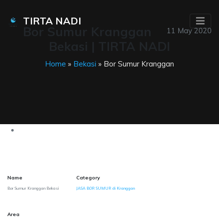
TIRTA NADI
Bor Sumur Kranggan
11 May 2020
Bekasi | TIRTA NADI
Home
»
Bekasi
» Bor Sumur Kranggan
Name
Category
Bor Sumur Kranggan Bekasi
JASA BOR SUMUR di Kranggan
Area