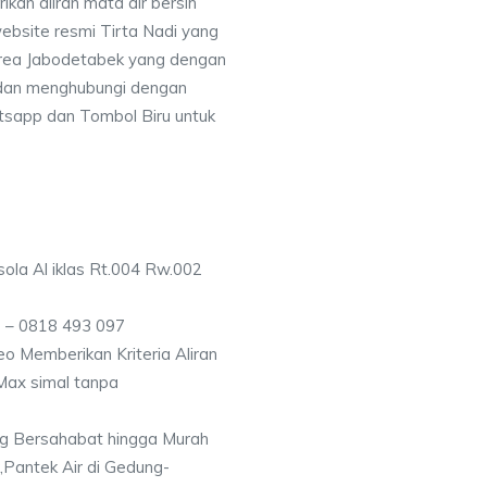
an aliran mata air bersih
ebsite resmi Tirta Nadi yang
 area Jabodetabek yang dengan
 dan menghubungi dengan
sapp dan Tombol Biru untuk
ola Al iklas Rt.004 Rw.002
 – 0818 493 097
o Memberikan Kriteria Aliran
Max simal tanpa
g Bersahabat hingga Murah
,Pantek Air di Gedung-