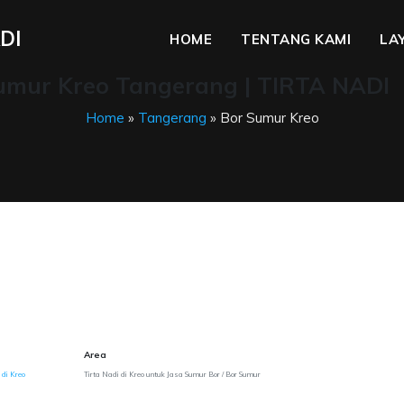
DI
HOME
TENTANG KAMI
LA
umur Kreo Tangerang | TIRTA NADI
Home
»
Tangerang
» Bor Sumur Kreo
Area
di Kreo
Tirta Nadi di Kreo untuk Jasa Sumur Bor / Bor Sumur