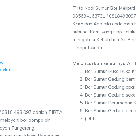
Tirta Nadi Sumur Bor Meliputi
085694163731 / 081849309
Kreo
dan Apa bila anda memb
hubungi Kami yang siap selalu
mengatasi Kebutuhan Air Bers
Tempat Anda.
eo
Melancarkan keluarnya Air B
rdekat
Bor Sumur Ruko Ruko K
Bor Sumur Gedung berti
Bor Sumur Gedung apa
Bor Sumur Gedung seko
Bor Sumur Perumahan 
Bor Sumur Gedung perk
/ 0818 493 097 adalah TIRTA
(DLL)
melayani bor pompa air
ilayah Tangerang.
on dan juga Mesin Pompa air