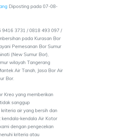
rang
Diposting pada
07-08-
9416 3731 / 0818 493 097 /
mbersihan pada Kurasan Bor
elayani Pemesanan Bor Sumur
inati (New Sumur Bor),
umur wilayah Tangerang
antek Air Tanah, Jasa Bor Air
ur Bor.
or Kreo yang memberikan
 tidak sanggup
iteria air yang bersih dan
 kendala-kendala Air Kotor
 kami dengan pengecekan
uhi kriteria atau