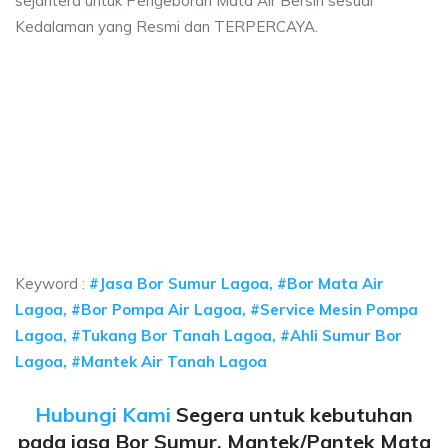
sejahtera untuk Pengeboran Mata Air Bersih sesuai
Kedalaman yang Resmi dan TERPERCAYA.
mur bor Lagoa, jasa sumur bor Lagoa, jasa bor 
or Lagoa, jasa sumur bor Lagoa, jasa bor sumur bekasi, biaya ngebor air 
ur bor Lagoa, jasa sumur bor Lagoa, jasa bor sumur 
r bor Lagoa, jasa sumur bor Lagoa, jasa bor sumur bekasi, b
Keyword :
#Jasa Bor Sumur Lagoa, #Bor Mata Air
Lagoa, #Bor Pompa Air Lagoa, #Service Mesin Pompa
Lagoa, #Tukang Bor Tanah Lagoa, #Ahli Sumur Bor
Lagoa, #Mantek Air Tanah Lagoa
Hubungi Kami
Segera untuk kebutuhan
pada jasa Bor Sumur, Mantek/Pantek Mata