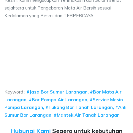
Resmi, kami mengucapkan Terimakasih dan Salam sehat
sejahtera untuk Pengeboran Mata Air Bersih sesuai
Kedalaman yang Resmi dan TERPERCAYA.
a sumur bor Larangan, jasa sumur bor Larangan,
umur bor Larangan, jasa sumur bor Larangan, jasa bor sumur bekasi, biaya
 sumur bor Larangan, jasa sumur bor Larangan, jasa
 sumur bor Larangan, jasa sumur bor Larangan, jasa bor sum
Keyword :
#Jasa Bor Sumur Larangan, #Bor Mata Air
Larangan, #Bor Pompa Air Larangan, #Service Mesin
Pompa Larangan, #Tukang Bor Tanah Larangan, #Ahli
Sumur Bor Larangan, #Mantek Air Tanah Larangan
Hubungi Kami
Segera untuk kebutuhan