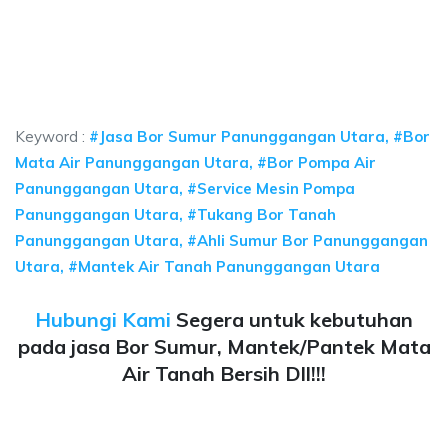
sumur bor Panunggangan Utara, jasa sumur bor
ur bor Panunggangan Utara, jasa sumur bor Panunggangan Utara, jasa bor 
sumur bor Panunggangan Utara, jasa sumur bor Panun
umur bor Panunggangan Utara, jasa sumur bor Panunggangan 
Keyword :
#Jasa Bor Sumur Panunggangan Utara, #Bor
Mata Air Panunggangan Utara, #Bor Pompa Air
Panunggangan Utara, #Service Mesin Pompa
Panunggangan Utara, #Tukang Bor Tanah
Panunggangan Utara, #Ahli Sumur Bor Panunggangan
Utara, #Mantek Air Tanah Panunggangan Utara
Hubungi Kami
Segera untuk kebutuhan
pada jasa Bor Sumur, Mantek/Pantek Mata
Air Tanah Bersih Dll!!!