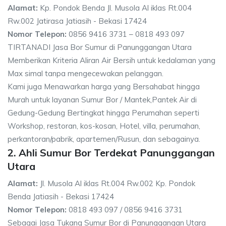
Alamat:
Kp. Pondok Benda Jl. Musola Al iklas Rt.004
Rw.002 Jatirasa Jatiasih - Bekasi 17424
Nomor Telepon:
0856 9416 3731 – 0818 493 097
TIRTANADI Jasa Bor Sumur di Panunggangan Utara
Memberikan Kriteria Aliran Air Bersih untuk kedalaman yang
Max simal tanpa mengecewakan pelanggan.
Kami juga Menawarkan harga yang Bersahabat hingga
Murah untuk layanan Sumur Bor / Mantek,Pantek Air di
Gedung-Gedung Bertingkat hingga Perumahan seperti
Workshop, restoran, kos-kosan, Hotel, villa, perumahan,
perkantoran/pabrik, apartemen/Rusun, dan sebagainya.
2. Ahli Sumur Bor Terdekat Panunggangan
Utara
Alamat:
Jl. Musola Al iklas Rt.004 Rw.002 Kp. Pondok
Benda Jatiasih - Bekasi 17424
Nomor Telepon:
0818 493 097 / 0856 9416 3731
Sebagai Jasa Tukang Sumur Bor di Panunggangan Utara