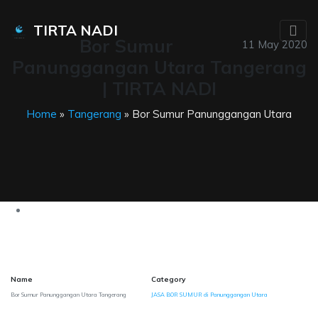
TIRTA NADI
Bor Sumur
11 May 2020
Panunggangan Utara Tangerang
| TIRTA NADI
Home
»
Tangerang
» Bor Sumur Panunggangan Utara
Name
Category
Bor Sumur Panunggangan Utara Tangerang
JASA BOR SUMUR di Panunggangan Utara