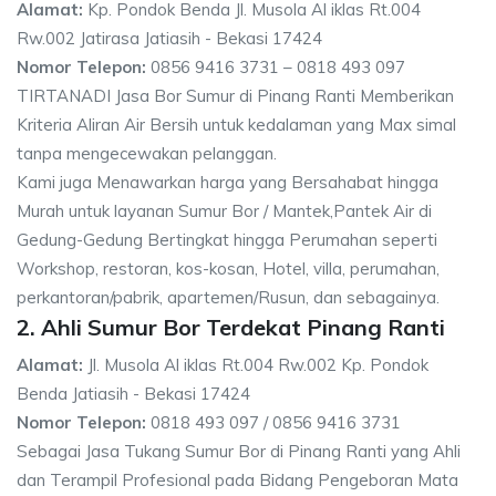
Alamat:
Kp. Pondok Benda Jl. Musola Al iklas Rt.004
Rw.002 Jatirasa Jatiasih - Bekasi 17424
Nomor Telepon:
0856 9416 3731 – 0818 493 097
TIRTANADI Jasa Bor Sumur di Pinang Ranti Memberikan
Kriteria Aliran Air Bersih untuk kedalaman yang Max simal
tanpa mengecewakan pelanggan.
Kami juga Menawarkan harga yang Bersahabat hingga
Murah untuk layanan Sumur Bor / Mantek,Pantek Air di
Gedung-Gedung Bertingkat hingga Perumahan seperti
Workshop, restoran, kos-kosan, Hotel, villa, perumahan,
perkantoran/pabrik, apartemen/Rusun, dan sebagainya.
2. Ahli Sumur Bor Terdekat Pinang Ranti
Alamat:
Jl. Musola Al iklas Rt.004 Rw.002 Kp. Pondok
Benda Jatiasih - Bekasi 17424
Nomor Telepon:
0818 493 097 / 0856 9416 3731
Sebagai Jasa Tukang Sumur Bor di Pinang Ranti yang Ahli
dan Terampil Profesional pada Bidang Pengeboran Mata