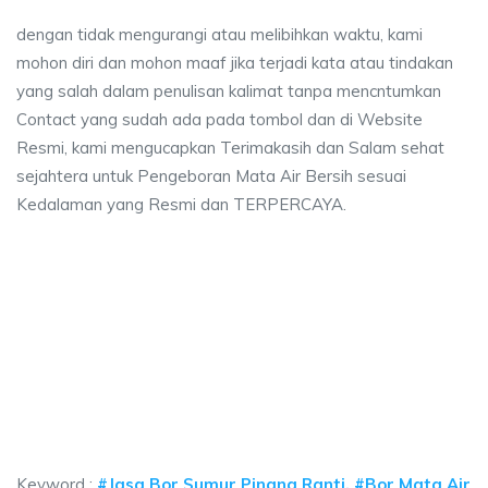
dengan tidak mengurangi atau melibihkan waktu, kami
mohon diri dan mohon maaf jika terjadi kata atau tindakan
yang salah dalam penulisan kalimat tanpa mencntumkan
Contact yang sudah ada pada tombol dan di Website
Resmi, kami mengucapkan Terimakasih dan Salam sehat
sejahtera untuk Pengeboran Mata Air Bersih sesuai
Kedalaman yang Resmi dan TERPERCAYA.
r Pinang Ranti, jasa sumur bor Pinang Ranti, j
 Ranti, jasa sumur bor Pinang Ranti, jasa bor sumur bekasi, biaya ngebor a
 Pinang Ranti, jasa sumur bor Pinang Ranti, jasa bor
nang Ranti, jasa sumur bor Pinang Ranti, jasa bor sumur bek
Keyword :
#Jasa Bor Sumur Pinang Ranti, #Bor Mata Air