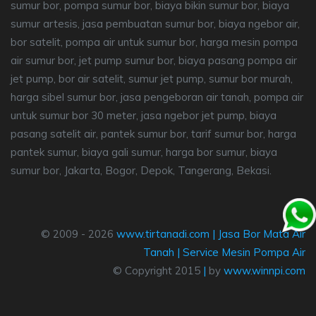
sumur bor, pompa sumur bor, biaya bikin sumur bor, biaya
sumur artesis, jasa pembuatan sumur bor, biaya ngebor air,
bor satelit, pompa air untuk sumur bor, harga mesin pompa
air sumur bor, jet pump sumur bor, biaya pasang pompa air
jet pump, bor air satelit, sumur jet pump, sumur bor murah,
harga sibel sumur bor, jasa pengeboran air tanah, pompa air
untuk sumur bor 30 meter, jasa ngebor jet pump, biaya
pasang satelit air, pantek sumur bor, tarif sumur bor, harga
pantek sumur, biaya gali sumur, harga bor sumur, biaya
sumur bor, Jakarta, Bogor, Depok, Tangerang, Bekasi.
© 2009 - 2026
www.tirtanadi.com
|
Jasa Bor Mata Air
Tanah
|
Service Mesin Pompa Air
© Copyright 2015
|
by
www.winnpi.com