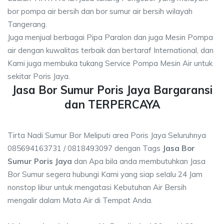
bor pompa air bersih dan bor sumur air bersih wilayah
Tangerang.
Juga menjual berbagai Pipa Paralon dan juga Mesin Pompa
air dengan kuwalitas terbaik dan bertaraf International, dan
Kami juga membuka tukang Service Pompa Mesin Air untuk
sekitar Poris Jaya.
Jasa Bor Sumur Poris Jaya Bargaransi
dan TERPERCAYA
Tirta Nadi Sumur Bor Meliputi area Poris Jaya Seluruhnya
085694163731 / 0818493097 dengan Tags
Jasa Bor
Sumur Poris Jaya
dan Apa bila anda membutuhkan Jasa
Bor Sumur segera hubungi Kami yang siap selalu 24 Jam
nonstop libur untuk mengatasi Kebutuhan Air Bersih
mengalir dalam Mata Air di Tempat Anda.