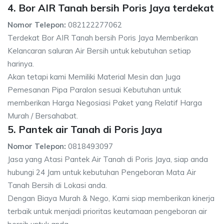
4. Bor AIR Tanah bersih Poris Jaya terdekat
Nomor Telepon:
082122277062
Terdekat Bor AIR Tanah bersih Poris Jaya Memberikan
Kelancaran saluran Air Bersih untuk kebutuhan setiap
harinya.
Akan tetapi kami Memiliki Material Mesin dan Juga
Pemesanan Pipa Paralon sesuai Kebutuhan untuk
memberikan Harga Negosiasi Paket yang Relatif Harga
Murah / Bersahabat.
5. Pantek air Tanah di Poris Jaya
Nomor Telepon:
0818493097
Jasa yang Atasi Pantek Air Tanah di Poris Jaya, siap anda
hubungi 24 Jam untuk kebutuhan Pengeboran Mata Air
Tanah Bersih di Lokasi anda.
Dengan Biaya Murah & Nego, Kami siap memberikan kinerja
terbaik untuk menjadi prioritas keutamaan pengeboran air