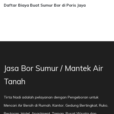
Daftar Biaya Buat Sumur Bor di Poris Jaya
or Sumur Bekasi, Jasa Bor Air, Bor Mata Air D
Jasa Bor Sumur / Mantek Air
Tanah
Tirta Nadi adalah pelayanan dengan Pengeboran untuk
Mencari Air Bersih di Rumah, Kantor, Gedung Bertingkat, Ruko,
Restoran, Hotel, Apartment, Taman, Pusat Wisata dan