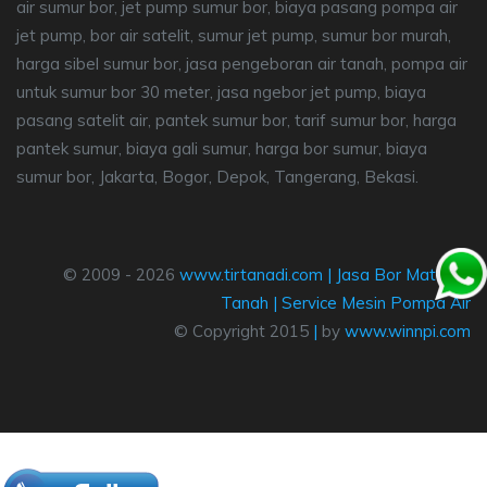
air sumur bor, jet pump sumur bor, biaya pasang pompa air
jet pump, bor air satelit, sumur jet pump, sumur bor murah,
harga sibel sumur bor, jasa pengeboran air tanah, pompa air
untuk sumur bor 30 meter, jasa ngebor jet pump, biaya
pasang satelit air, pantek sumur bor, tarif sumur bor, harga
pantek sumur, biaya gali sumur, harga bor sumur, biaya
sumur bor, Jakarta, Bogor, Depok, Tangerang, Bekasi.
© 2009 - 2026
www.tirtanadi.com
|
Jasa Bor Mata Air
Tanah
|
Service Mesin Pompa Air
© Copyright 2015
|
by
www.winnpi.com