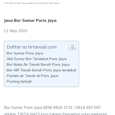
Tirta Nadi di Poris Jaya untuk Jasa Sumur Bor / Bor Sumur
Jasa Bor Sumur Poris Jaya
11 May 2020
Daftar isi tirtanadi.com
Bor Sumur Poris Jaya
Ahli Sumur Bor Terdekat Poris Jaya
Bor Mata Air Tanah Bersih Poris Jaya
Bor AIR Tanah bersih Poris Jaya terdekat
Pantek air Tanah di Poris Jaya
Posting terkait:
Bor Sumur Poris Jaya 0856 9416 3731 / 0818 493 097
adalah TIRTA NADI jasa tukang Pengebor yang melayani