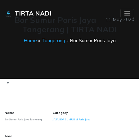
TIRTA NADI
Bor Sumur Poris Jaya
11 May 2020
Tangerang | TIRTA NADI
Home
»
Tangerang
» Bor Sumur Poris Jaya
Name
Category
Bor Sumur Poris Jaya Tangerang
JASA BOR SUMUR di Poris Jaya
Area