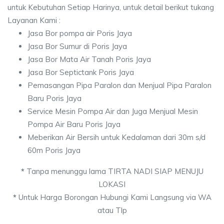
untuk Kebutuhan Setiap Harinya, untuk detail berikut tukang
Layanan Kami :
Jasa Bor pompa air Poris Jaya
Jasa Bor Sumur di Poris Jaya
Jasa Bor Mata Air Tanah Poris Jaya
Jasa Bor Septictank Poris Jaya
Pemasangan Pipa Paralon dan Menjual Pipa Paralon
Baru Poris Jaya
Service Mesin Pompa Air dan Juga Menjual Mesin
Pompa Air Baru Poris Jaya
Meberikan Air Bersih untuk Kedalaman dari 30m s/d
60m Poris Jaya
*
Tanpa menunggu lama TIRTA NADI SIAP MENUJU
LOKASI
*
Untuk Harga Borongan Hubungi Kami Langsung via WA
atau Tlp