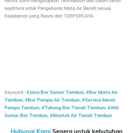
Resmi, kami mengucapkan Terimakasih dan Salam sehat
sejahtera untuk Pengeboran Mata Air Bersih sesuai
Kedalaman yang Resmi dan TERPERCAYA.
umur bor Tambun, jasa sumur bor Tambun, jasa 
 bor Tambun, jasa sumur bor Tambun, jasa bor sumur bekasi, biaya ngebor
umur bor Tambun, jasa sumur bor Tambun, jasa bor s
mur bor Tambun, jasa sumur bor Tambun, jasa bor sumur beka
Keyword :
#Jasa Bor Sumur Tambun, #Bor Mata Air
Tambun, #Bor Pompa Air Tambun, #Service Mesin
Pompa Tambun, #Tukang Bor Tanah Tambun, #Ahli
Sumur Bor Tambun, #Mantek Air Tanah Tambun
Hubungi Kami
Segera untuk kebutuhan