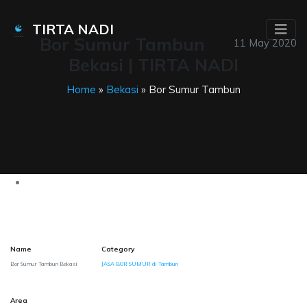
TIRTA NADI
Bor Sumur Tambun
11 May 2020
Bekasi | TIRTA NADI
Home
»
Bekasi
» Bor Sumur Tambun
Name
Category
Bor Sumur Tambun Bekasi
JASA BOR SUMUR di Tambun
Area