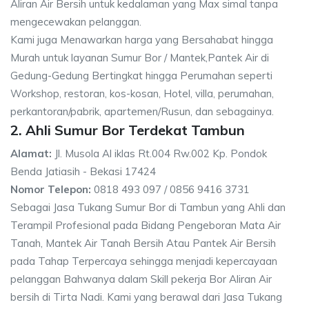
Aliran Air Bersih untuk kedalaman yang Max simal tanpa
mengecewakan pelanggan.
Kami juga Menawarkan harga yang Bersahabat hingga
Murah untuk layanan Sumur Bor / Mantek,Pantek Air di
Gedung-Gedung Bertingkat hingga Perumahan seperti
Workshop, restoran, kos-kosan, Hotel, villa, perumahan,
perkantoran/pabrik, apartemen/Rusun, dan sebagainya.
2. Ahli Sumur Bor Terdekat Tambun
Alamat:
Jl. Musola Al iklas Rt.004 Rw.002 Kp. Pondok
Benda Jatiasih - Bekasi 17424
Nomor Telepon:
0818 493 097 / 0856 9416 3731
Sebagai Jasa Tukang Sumur Bor di Tambun yang Ahli dan
Terampil Profesional pada Bidang Pengeboran Mata Air
Tanah, Mantek Air Tanah Bersih Atau Pantek Air Bersih
pada Tahap Terpercaya sehingga menjadi kepercayaan
pelanggan Bahwanya dalam Skill pekerja Bor Aliran Air
bersih di Tirta Nadi. Kami yang berawal dari Jasa Tukang