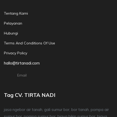
Tentang Kami
Pelayanan
Hubungi
Terms And Conditions Of Use
Privacy Policy
hallo@tirtanadi.com
Email
Tag CV. TIRTA NADI
jasa ngebor air tanah, gali sumur bor, bor tanah, pompa air
sumur bor, pompa sumur bor, biaya bikin sumur bor, biaya