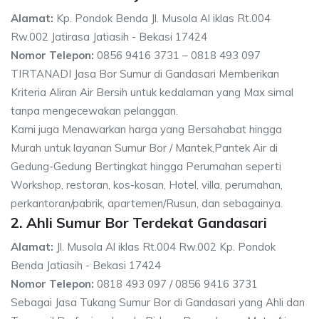
Alamat:
Kp. Pondok Benda Jl. Musola Al iklas Rt.004
Rw.002 Jatirasa Jatiasih - Bekasi 17424
Nomor Telepon:
0856 9416 3731 – 0818 493 097
TIRTANADI Jasa Bor Sumur di Gandasari Memberikan
Kriteria Aliran Air Bersih untuk kedalaman yang Max simal
tanpa mengecewakan pelanggan.
Kami juga Menawarkan harga yang Bersahabat hingga
Murah untuk layanan Sumur Bor / Mantek,Pantek Air di
Gedung-Gedung Bertingkat hingga Perumahan seperti
Workshop, restoran, kos-kosan, Hotel, villa, perumahan,
perkantoran/pabrik, apartemen/Rusun, dan sebagainya.
2. Ahli Sumur Bor Terdekat Gandasari
Alamat:
Jl. Musola Al iklas Rt.004 Rw.002 Kp. Pondok
Benda Jatiasih - Bekasi 17424
Nomor Telepon:
0818 493 097 / 0856 9416 3731
Sebagai Jasa Tukang Sumur Bor di Gandasari yang Ahli dan