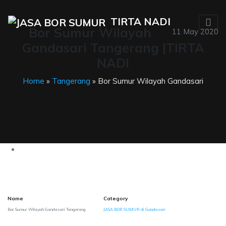
TIRTA NADI
Bor Sumur Wilayah
11 May 2020
Gandasari Tangerang |TIRTA
NADI
Home
»
Tangerang
» Bor Sumur Wilayah Gandasari
Name
Category
Bor Sumur Wilayah Gandasari Tangerang
JASA BOR SUMUR di Gandasari