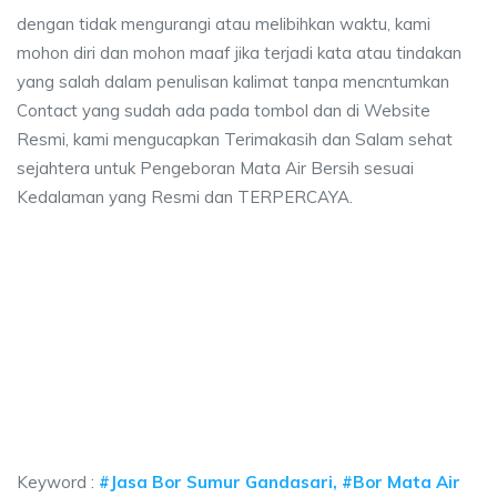
dengan tidak mengurangi atau melibihkan waktu, kami
mohon diri dan mohon maaf jika terjadi kata atau tindakan
yang salah dalam penulisan kalimat tanpa mencntumkan
Contact yang sudah ada pada tombol dan di Website
Resmi, kami mengucapkan Terimakasih dan Salam sehat
sejahtera untuk Pengeboran Mata Air Bersih sesuai
Kedalaman yang Resmi dan TERPERCAYA.
a sumur bor Gandasari, jasa sumur bor Gandasar
umur bor Gandasari, jasa sumur bor Gandasari, jasa bor sumur bekasi, bia
 sumur bor Gandasari, jasa sumur bor Gandasari, ja
 sumur bor Gandasari, jasa sumur bor Gandasari, jasa bor su
Keyword :
#Jasa Bor Sumur Gandasari, #Bor Mata Air