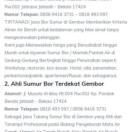
Rw.002 Jatirasa Jatiasih - Bekasi 17424
Nomor Telepon:
0856 9416 3731 – 0818 493 097
TIRTANADI Jasa Bor Sumur di Gembor Memberikan Kriteria
Aliran Air Bersih untuk kedalaman yang Max simal tanpa
mengecewakan pelanggan.
Kami juga Menawarkan harga yang Bersahabat hingga
Murah untuk layanan Sumur Bor / Mantek,Pantek Air di
Gedung-Gedung Bertingkat hingga Perumahan seperti
Workshop, restoran, kos-kosan, Hotel, villa, perumahan,
perkantoran/pabrik, apartemen/Rusun, dan sebagainya.
2. Ahli Sumur Bor Terdekat Gembor
Alamat:
Jl. Musola Al iklas Rt.004 Rw.002 Kp. Pondok
Benda Jatiasih - Bekasi 17424
Nomor Telepon:
0818 493 097 / 0856 9416 3731
Sebagai Jasa Tukang Sumur Bor di Gembor yang Ahli dan
Terampil Profesional pada Bidang Pengeboran Mata Air
Tanah, Mantek Air Tanah Bersih Atau Pantek Air Bersih