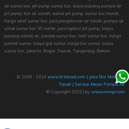
air sumur bor, jet pump sumur bor, biaya pasang pompa air
jet pump, bor air satelit, sumur jet pump, sumur bor murah,
harga sibel sumur bor, jasa pengeboran air tanah, pompa air
untuk sumur bor 30 meter, jasa ngebor jet pump, biaya
pasang satelit air, pantek sumur bor, tarif sumur bor, harga
pantek sumur, biaya gali sumur, harga bor sumur, biaya
sumur bor, Jakarta, Bogor, Depok, Tangerang, Bekasi.
© 2009 - 2026
www.tirtanadi.com
|
Jasa Bor Mata Air
Tanah
|
Service Mesin Pompa Air
© Copyright 2015
|
by
www.winnpi.com