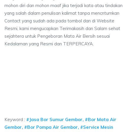
mohon diri dan mohon maaf jika terjadi kata atau tindakan
yang salah dalam penulisan kalimat tanpa mencntumkan
Contact yang sudah ada pada tombol dan di Website
Resmi, kami mengucapkan Terimakasih dan Salam sehat
sejahtera untuk Pengeboran Mata Air Bersih sesuai
Kedalaman yang Resmi dan TERPERCAYA.
a sumur bor Gembor, jasa sumur bor Gembor, jas
umur bor Gembor, jasa sumur bor Gembor, jasa bor sumur bekasi, biaya nge
 sumur bor Gembor, jasa sumur bor Gembor, jasa bor
sumur bor Gembor, jasa sumur bor Gembor, jasa bor sumur be
Keyword :
#Jasa Bor Sumur Gembor, #Bor Mata Air
Gembor, #Bor Pompa Air Gembor, #Service Mesin