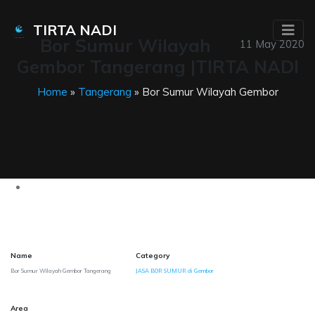
TIRTA NADI
Bor Sumur Wilayah
11 May 2020
Gembor Tangerang |TIRTA NADI
Home
»
Tangerang
» Bor Sumur Wilayah Gembor
Name
Category
Bor Sumur Wilayah Gembor Tangerang
JASA BOR SUMUR di Gembor
Area