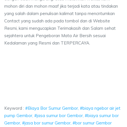
mohon diri dan mohon maaf jika terjadi kata atau tindakan
yang salah dalam penulisan kalimat tanpa mencntumkan
Contact yang sudah ada pada tombol dan di Website
Resmi, kami mengucapkan Terimakasih dan Salam sehat
sejahtera untuk Pengeboran Mata Air Bersih sesuai
Kedalaman yang Resmi dan TERPERCAYA.
or Sumur Gembor, biaya ngebor air jet pump Gembor, jasa sumur bor Gemb
 Bor Sumur Gembor, biaya ngebor air jet pump Gem
 Bor Sumur Gembor, biaya ngebor air jet pump Gembor, jas
Keyword :
#Biaya Bor Sumur Gembor, #biaya ngebor air jet
pump Gembor, #jasa sumur bor Gembor, #biaya sumur bor
Gembor, #jasa bor sumur Gembor, #bor sumur Gembor