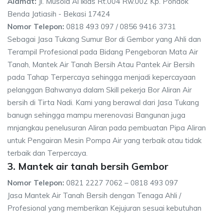
Alamat:
Jl. Musola Al iklas Rt.004 Rw.002 Kp. Pondok
Benda Jatiasih - Bekasi 17424
Nomor Telepon:
0818 493 097 / 0856 9416 3731
Sebagai Jasa Tukang Sumur Bor di Gembor yang Ahli dan
Terampil Profesional pada Bidang Pengeboran Mata Air
Tanah, Mantek Air Tanah Bersih Atau Pantek Air Bersih
pada Tahap Terpercaya sehingga menjadi kepercayaan
pelanggan Bahwanya dalam Skill pekerja Bor Aliran Air
bersih di Tirta Nadi. Kami yang berawal dari Jasa Tukang
banugn sehingga mampu merenovasi Bangunan juga
mnjangkau penelusuran Aliran pada pembuatan Pipa Aliran
untuk Pengairan Mesin Pompa Air yang terbaik atau tidak
terbaik dan Terpercaya.
3. Mantek air tanah bersih Gembor
Nomor Telepon:
0821 2227 7062 – 0818 493 097
Jasa Mantek Air Tanah Bersih dengan Tenaga Ahli /
Profesional yang memberikan Kejujuran sesuai kebutuhan