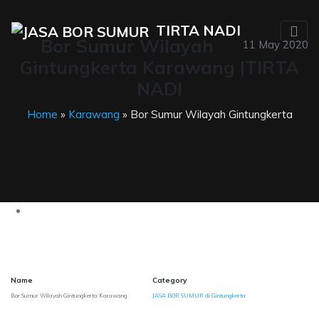
TIRTA NADI
Bor Sumur Wilayah
11 May 2020
Gintungkerta Karawang |TIRTA
NADI
Home
»
Karawang
» Bor Sumur Wilayah Gintungkerta
Name
Category
Bor Sumur Wilayah Gintungkerta Karawang
JASA BOR SUMUR di Gintungkerta