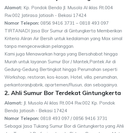
Alamat:
Kp. Pondok Benda Jl. Musola Al iklas Rt.004
Rw.002 Jatirasa Jatiasih - Bekasi 17424
Nomor Telepon:
0856 9416 3731 – 0818 493 097
TIRTANADI Jasa Bor Sumur di Gintungkerta Memberikan
Kriteria Aliran Air Bersih untuk kedalaman yang Max simal
tanpa mengecewakan pelanggan.
Kami juga Menawarkan harga yang Bersahabat hingga
Murah untuk layanan Sumur Bor / Mantek,Pantek Air di
Gedung-Gedung Bertingkat hingga Perumahan seperti
Workshop, restoran, kos-kosan, Hotel, villa, perumahan,
perkantoran/pabrik, apartemen/Rusun, dan sebagainya.
2. Ahli Sumur Bor Terdekat Gintungkerta
Alamat:
Jl. Musola Al iklas Rt.004 Rw.002 Kp. Pondok
Benda Jatiasih - Bekasi 17424
Nomor Telepon:
0818 493 097 / 0856 9416 3731
Sebagai Jasa Tukang Sumur Bor di Gintungkerta yang Ahli