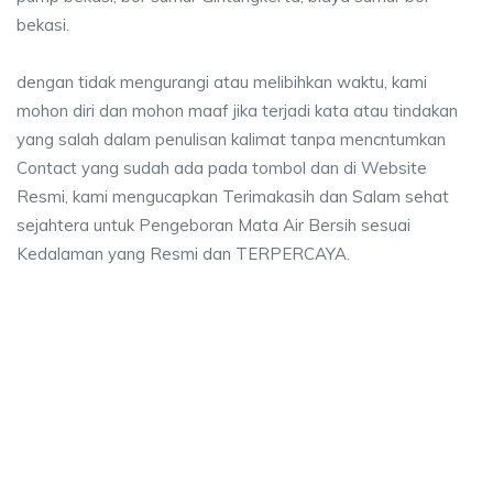
bekasi.
dengan tidak mengurangi atau melibihkan waktu, kami
mohon diri dan mohon maaf jika terjadi kata atau tindakan
yang salah dalam penulisan kalimat tanpa mencntumkan
Contact yang sudah ada pada tombol dan di Website
Resmi, kami mengucapkan Terimakasih dan Salam sehat
sejahtera untuk Pengeboran Mata Air Bersih sesuai
Kedalaman yang Resmi dan TERPERCAYA.
a sumur bor Gintungkerta, jasa sumur bor Gintu
umur bor Gintungkerta, jasa sumur bor Gintungkerta, jasa bor sumur bekasi,
 sumur bor Gintungkerta, jasa sumur bor Gintungkert