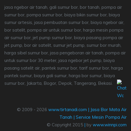
jasa ngebor air tanah, gali sumur bor, bor tanah, pompa air
sumur bor, pompa sumur bor, biaya bikin sumur bor, biaya
sumur artesis, jasa pembuatan sumur bor, biaya ngebor air,
bor satelit, pompa air untuk sumur bor, harga mesin pompa
air sumur bor, jet pump sumur bor, biaya pasang pompa air
jet pump, bor air satelit, sumur jet pump, sumur bor murah,
harga sibel sumur bor, jasa pengeboran air tanah, pompa air
untuk sumur bor 30 meter, jasa ngebor jet pump, biaya
pasang satelit air, pantek sumur bor, tarif sumur bor, harga
pantek sumur, biaya gali sumur, harga bor sumur, biaya
sumur bor, Jakarta, Bogor, Depok, Tangerang, Bekasi.
© 2009 - 2026
www.tirtanadi.com
|
Jasa Bor Mata Air
Tanah
|
Service Mesin Pompa Air
© Copyright 2015
|
by
www.winnpi.com