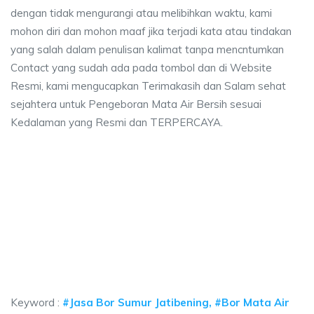
dengan tidak mengurangi atau melibihkan waktu, kami
mohon diri dan mohon maaf jika terjadi kata atau tindakan
yang salah dalam penulisan kalimat tanpa mencntumkan
Contact yang sudah ada pada tombol dan di Website
Resmi, kami mengucapkan Terimakasih dan Salam sehat
sejahtera untuk Pengeboran Mata Air Bersih sesuai
Kedalaman yang Resmi dan TERPERCAYA.
aya sumur bor Jatibening, jasa sumur bor Jatibe
a sumur bor Jatibening, jasa sumur bor Jatibening, jasa bor sumur bekasi, b
ya sumur bor Jatibening, jasa sumur bor Jatibening, 
ya sumur bor Jatibening, jasa sumur bor Jatibening, jasa bor
Keyword :
#Jasa Bor Sumur Jatibening, #Bor Mata Air