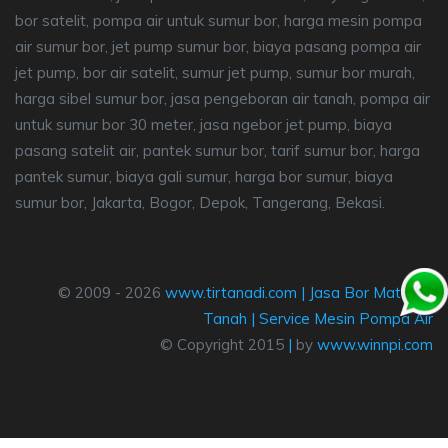
bor satelit, pompa air untuk sumur bor, harga mesin pompa
air sumur bor, jet pump sumur bor, biaya pasang pompa air
jet pump, bor air satelit, sumur jet pump, sumur bor murah,
harga sibel sumur bor, jasa pengeboran air tanah, pompa air
untuk sumur bor 30 meter, jasa ngebor jet pump, biaya
pasang satelit air, pantek sumur bor, tarif sumur bor, harga
pantek sumur, biaya gali sumur, harga bor sumur, biaya
sumur bor, Jakarta, Bogor, Depok, Tangerang, Bekasi.
© 2009 - 2026
www.tirtanadi.com
|
Jasa Bor Mata Air
Tanah
|
Service Mesin Pompa Air
© Copyright 2015
|
by
www.winnpi.com