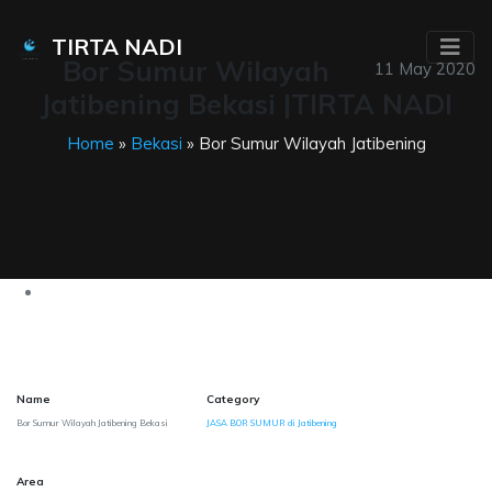
TIRTA NADI
Bor Sumur Wilayah
11 May 2020
Jatibening Bekasi |TIRTA NADI
Home
»
Bekasi
» Bor Sumur Wilayah Jatibening
Name
Category
Bor Sumur Wilayah Jatibening Bekasi
JASA BOR SUMUR di Jatibening
Area