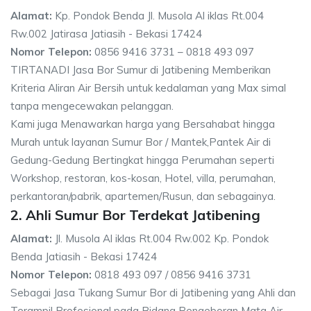
Alamat:
Kp. Pondok Benda Jl. Musola Al iklas Rt.004
Rw.002 Jatirasa Jatiasih - Bekasi 17424
Nomor Telepon:
0856 9416 3731 – 0818 493 097
TIRTANADI Jasa Bor Sumur di Jatibening Memberikan
Kriteria Aliran Air Bersih untuk kedalaman yang Max simal
tanpa mengecewakan pelanggan.
Kami juga Menawarkan harga yang Bersahabat hingga
Murah untuk layanan Sumur Bor / Mantek,Pantek Air di
Gedung-Gedung Bertingkat hingga Perumahan seperti
Workshop, restoran, kos-kosan, Hotel, villa, perumahan,
perkantoran/pabrik, apartemen/Rusun, dan sebagainya.
2. Ahli Sumur Bor Terdekat Jatibening
Alamat:
Jl. Musola Al iklas Rt.004 Rw.002 Kp. Pondok
Benda Jatiasih - Bekasi 17424
Nomor Telepon:
0818 493 097 / 0856 9416 3731
Sebagai Jasa Tukang Sumur Bor di Jatibening yang Ahli dan
Terampil Profesional pada Bidang Pengeboran Mata Air