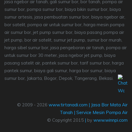
jasa ngebor air tanah, gali sumur bor, bor tanah, pompa air
sumur bor, pompa sumur bor, biaya bikin sumur bor, biaya
sumur artesis, jasa pembuatan sumur bor, biaya ngebor air,
bor satelit, pompa air untuk sumur bor, harga mesin pompa
air sumur bor, jet pump sumur bor, biaya pasang pompa air
jet pump, bor air satelit, sumur jet pump, sumur bor murah,
harga sibel sumur bor, jasa pengeboran air tanah, pompa air
untuk sumur bor 30 meter, jasa ngebor jet pump, biaya
pasang satelit air, pantek sumur bor, tarif sumur bor, harga
pantek sumur, biaya gali sumur, harga bor sumur, biaya
sumur bor, Jakarta, Bogor, Depok, Tangerang, Bekasi.
© 2009 - 2026
www.tirtanadi.com
|
Jasa Bor Mata Air
Tanah
|
Service Mesin Pompa Air
© Copyright 2015
|
by
www.winnpi.com