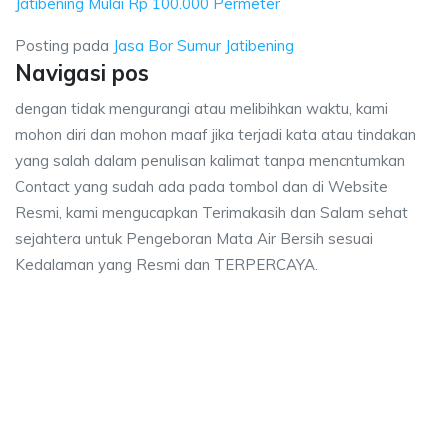
Jatibening Mulai Rp 100.000 Permeter
Posting pada
Jasa Bor Sumur Jatibening
Navigasi pos
dengan tidak mengurangi atau melibihkan waktu, kami
mohon diri dan mohon maaf jika terjadi kata atau tindakan
yang salah dalam penulisan kalimat tanpa mencntumkan
Contact yang sudah ada pada tombol dan di Website
Resmi, kami mengucapkan Terimakasih dan Salam sehat
sejahtera untuk Pengeboran Mata Air Bersih sesuai
Kedalaman yang Resmi dan TERPERCAYA.
Sumur Jatibening, biaya ngebor air jet pump Jatibening, jasa sumur bor Jatib
or Sumur Jatibening, biaya ngebor air jet pump Jatib