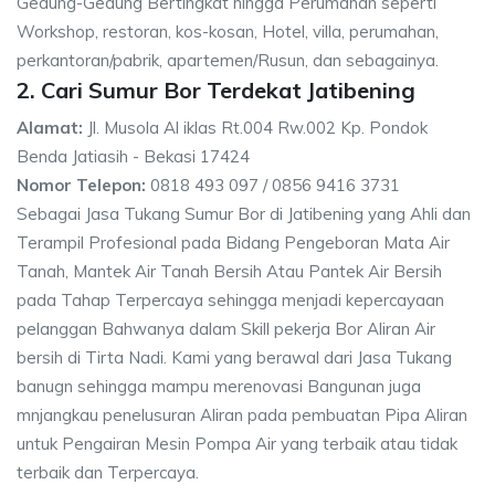
Gedung-Gedung Bertingkat hingga Perumahan seperti
Workshop, restoran, kos-kosan, Hotel, villa, perumahan,
perkantoran/pabrik, apartemen/Rusun, dan sebagainya.
2. Cari Sumur Bor Terdekat Jatibening
Alamat:
Jl. Musola Al iklas Rt.004 Rw.002 Kp. Pondok
Benda Jatiasih - Bekasi 17424
Nomor Telepon:
0818 493 097 / 0856 9416 3731
Sebagai Jasa Tukang Sumur Bor di Jatibening yang Ahli dan
Terampil Profesional pada Bidang Pengeboran Mata Air
Tanah, Mantek Air Tanah Bersih Atau Pantek Air Bersih
pada Tahap Terpercaya sehingga menjadi kepercayaan
pelanggan Bahwanya dalam Skill pekerja Bor Aliran Air
bersih di Tirta Nadi. Kami yang berawal dari Jasa Tukang
banugn sehingga mampu merenovasi Bangunan juga
mnjangkau penelusuran Aliran pada pembuatan Pipa Aliran
untuk Pengairan Mesin Pompa Air yang terbaik atau tidak
terbaik dan Terpercaya.