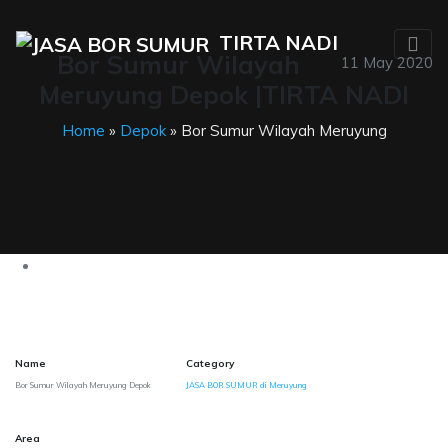
TIRTA NADI
Bor Sumur Wilayah
11 May 2020
Meruyung Depok |TIRTA NADI
Home
»
Depok
» Bor Sumur Wilayah Meruyung
Name
Category
Bor Sumur Wilayah Meruyung Depok
JASA BOR SUMUR di Meruyung
Area