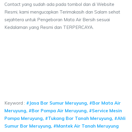
Contact yang sudah ada pada tombol dan di Website
Resmi, kami mengucapkan Terimakasih dan Salam sehat
sejahtera untuk Pengeboran Mata Air Bersih sesuai
Kedalaman yang Resmi dan TERPERCAYA.
 sumur bor Meruyung, jasa sumur bor Meruyung,
mur bor Meruyung, jasa sumur bor Meruyung, jasa bor sumur bekasi, biaya 
 sumur bor Meruyung, jasa sumur bor Meruyung, jasa 
sumur bor Meruyung, jasa sumur bor Meruyung, jasa bor sumu
Keyword :
#Jasa Bor Sumur Meruyung, #Bor Mata Air
Meruyung, #Bor Pompa Air Meruyung, #Service Mesin
Pompa Meruyung, #Tukang Bor Tanah Meruyung, #Ahli
Sumur Bor Meruyung, #Mantek Air Tanah Meruyung