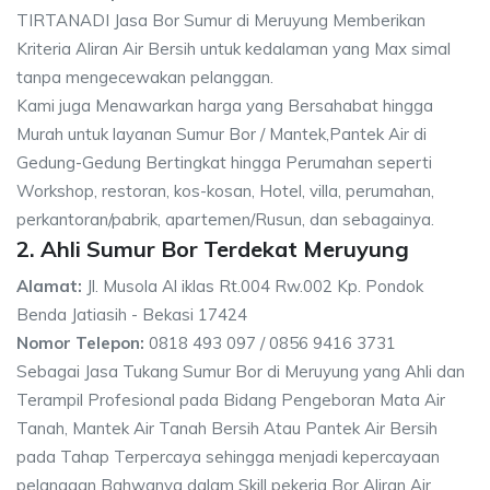
TIRTANADI Jasa Bor Sumur di Meruyung Memberikan
Kriteria Aliran Air Bersih untuk kedalaman yang Max simal
tanpa mengecewakan pelanggan.
Kami juga Menawarkan harga yang Bersahabat hingga
Murah untuk layanan Sumur Bor / Mantek,Pantek Air di
Gedung-Gedung Bertingkat hingga Perumahan seperti
Workshop, restoran, kos-kosan, Hotel, villa, perumahan,
perkantoran/pabrik, apartemen/Rusun, dan sebagainya.
2. Ahli Sumur Bor Terdekat Meruyung
Alamat:
Jl. Musola Al iklas Rt.004 Rw.002 Kp. Pondok
Benda Jatiasih - Bekasi 17424
Nomor Telepon:
0818 493 097 / 0856 9416 3731
Sebagai Jasa Tukang Sumur Bor di Meruyung yang Ahli dan
Terampil Profesional pada Bidang Pengeboran Mata Air
Tanah, Mantek Air Tanah Bersih Atau Pantek Air Bersih
pada Tahap Terpercaya sehingga menjadi kepercayaan
pelanggan Bahwanya dalam Skill pekerja Bor Aliran Air