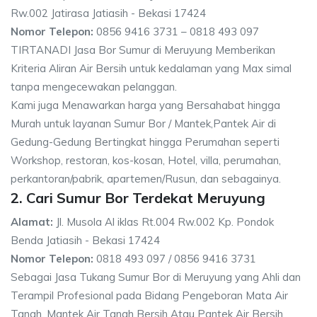
Rw.002 Jatirasa Jatiasih - Bekasi 17424
Nomor Telepon:
0856 9416 3731 – 0818 493 097
TIRTANADI Jasa Bor Sumur di Meruyung Memberikan
Kriteria Aliran Air Bersih untuk kedalaman yang Max simal
tanpa mengecewakan pelanggan.
Kami juga Menawarkan harga yang Bersahabat hingga
Murah untuk layanan Sumur Bor / Mantek,Pantek Air di
Gedung-Gedung Bertingkat hingga Perumahan seperti
Workshop, restoran, kos-kosan, Hotel, villa, perumahan,
perkantoran/pabrik, apartemen/Rusun, dan sebagainya.
2. Cari Sumur Bor Terdekat Meruyung
Alamat:
Jl. Musola Al iklas Rt.004 Rw.002 Kp. Pondok
Benda Jatiasih - Bekasi 17424
Nomor Telepon:
0818 493 097 / 0856 9416 3731
Sebagai Jasa Tukang Sumur Bor di Meruyung yang Ahli dan
Terampil Profesional pada Bidang Pengeboran Mata Air
Tanah, Mantek Air Tanah Bersih Atau Pantek Air Bersih