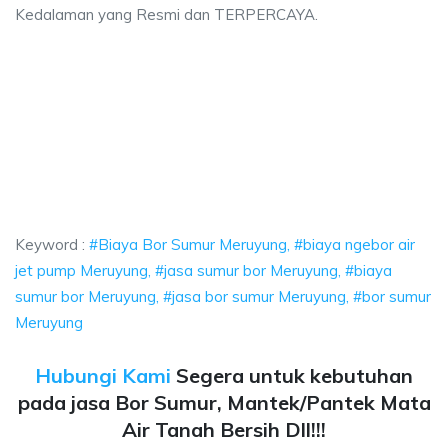
Kedalaman yang Resmi dan TERPERCAYA.
 Sumur Meruyung, biaya ngebor air jet pump Meruyung, jasa sumur bor Mer
Bor Sumur Meruyung, biaya ngebor air jet pump Mer
or Sumur Meruyung, biaya ngebor air jet pump Meruyung, j
Keyword :
#Biaya Bor Sumur Meruyung, #biaya ngebor air
jet pump Meruyung, #jasa sumur bor Meruyung, #biaya
sumur bor Meruyung, #jasa bor sumur Meruyung, #bor sumur
Meruyung
Hubungi Kami
Segera untuk kebutuhan
pada jasa Bor Sumur, Mantek/Pantek Mata
Air Tanah Bersih Dll!!!