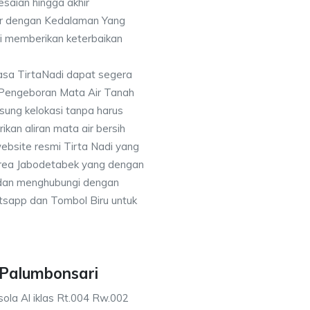
saian hingga akhir
or dengan Kedalaman Yang
i memberikan keterbaikan
asa TirtaNadi dapat segera
 Pengeboran Mata Air Tanah
sung kelokasi tanpa harus
an aliran mata air bersih
ebsite resmi Tirta Nadi yang
 area Jabodetabek yang dengan
 dan menghubungi dengan
sapp dan Tombol Biru untuk
 Palumbonsari
ola Al iklas Rt.004 Rw.002