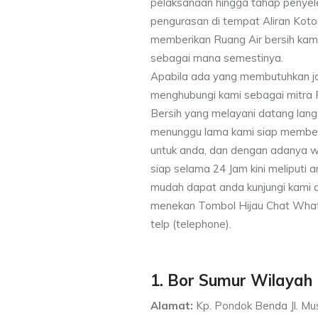
pelaksanaan hingga tahap penyele
pengurasan di tempat Aliran Kot
memberikan Ruang Air bersih kam
sebagai mana semestinya.
Apabila ada yang membutuhkan j
menghubungi kami sebagai mitra
Bersih yang melayani datang lang
menunggu lama kami siap memberik
untuk anda, dan dengan adanya w
siap selama 24 Jam kini meliputi
mudah dapat anda kunjungi kami
menekan Tombol Hijau Chat What
telp (telephone).
1. Bor Sumur Wilayah
Alamat:
Kp. Pondok Benda Jl. Mus