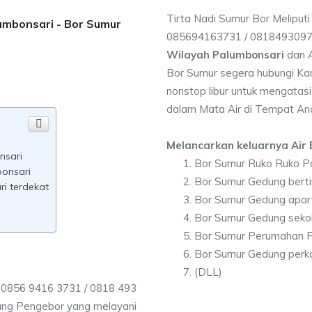
Tirta Nadi Sumur Bor Meliput
lumbonsari - Bor Sumur
085694163731 / 081849309
Wilayah Palumbonsari
dan A
Bor Sumur segera hubungi Kam
nonstop libur untuk mengatasi
dalam Mata Air di Tempat An
i
Melancarkan keluarnya Air B
nsari
Bor Sumur Ruko Ruko P
bonsari
Bor Sumur Gedung berti
i terdekat
Bor Sumur Gedung apar
Bor Sumur Gedung seko
Bor Sumur Perumahan P
Bor Sumur Gedung perk
(DLL)
 0856 9416 3731 / 0818 493
ang Pengebor yang melayani