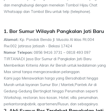
dan menghubungi dengan menekan Tombol Hijau Chat
Whatsapp dan Tombol Biru untuk telp (telephone).
1. Bor Sumur Wilayah Pangkalan Jati Baru
Alamat:
Kp. Pondok Benda Jl. Musola Al iklas Rt.004
Rw.002 Jatirasa Jatiasih - Bekasi 17424
Nomor Telepon:
0856 9416 3731 – 0818 493 097
TIRTANADI Jasa Bor Sumur di Pangkalan Jati Baru
Memberikan Kriteria Aliran Air Bersih untuk kedalaman yang
Max simal tanpa mengecewakan pelanggan.
Kami juga Menawarkan harga yang Bersahabat hingga
Murah untuk layanan Sumur Bor / Mantek,Pantek Air di
Gedung-Gedung Bertingkat hingga Perumahan seperti
Workshop, restoran, kos-kosan, Hotel, villa, perumahan,
perkantoran/pabrik, apartemen/Rusun, dan sebagainya.
2. Ahli Sumur Bor Terdekat Pangkalan Jati