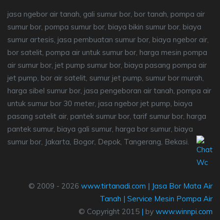
jasa ngebor air tanah, gali sumur bor, bor tanah, pompa air
sumur bor, pompa sumur bor, biaya bikin sumur bor, biaya
sumur artesis, jasa pembuatan sumur bor, biaya ngebor air,
bor satelit, pompa air untuk sumur bor, harga mesin pompa
air sumur bor, jet pump sumur bor, biaya pasang pompa air
jet pump, bor air satelit, sumur jet pump, sumur bor murah,
harga sibel sumur bor, jasa pengeboran air tanah, pompa air
untuk sumur bor 30 meter, jasa ngebor jet pump, biaya
pasang satelit air, pantek sumur bor, tarif sumur bor, harga
pantek sumur, biaya gali sumur, harga bor sumur, biaya
sumur bor, Jakarta, Bogor, Depok, Tangerang, Bekasi.
© 2009 - 2026
www.tirtanadi.com
|
Jasa Bor Mata Air
Tanah
|
Service Mesin Pompa Air
© Copyright 2015
|
by
www.winnpi.com