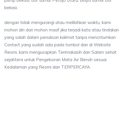
pump bekasi, bor sumur Petojo Utara, biaya sumur bor
bekasi.
dengan tidak mengurangi atau melibihkan waktu, kami
mohon diri dan mohon maaf jika terjadi kata atau tindakan
yang salah dalam penulisan kalimat tanpa mencntumkan
Contact yang sudah ada pada tombol dan di Website
Resmi, kami mengucapkan Terimakasih dan Salam sehat
sejahtera untuk Pengeboran Mata Air Bersih sesuai
Kedalaman yang Resmi dan TERPERCAYA.
 sumur bor Petojo Utara, jasa sumur bor Petojo 
mur bor Petojo Utara, jasa sumur bor Petojo Utara, jasa bor sumur bekasi, 
sumur bor Petojo Utara, jasa sumur bor Petojo Utara