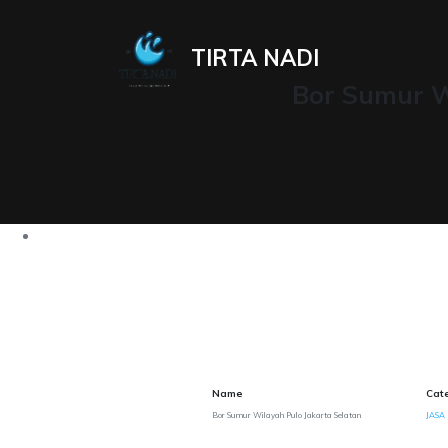
TIRTA NADI
Bor Sumur W
Name
Cat
Bor Sumur Wilayah Pulo Jakarta Selatan
JASA