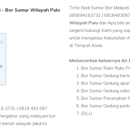
Tirta Nadi Sumur Bor Meliputi
o - Bor Sumur Wilayah Pulo
085694163731 / 081849309
Wilayah Pulo
dan Apa bila a
segera hubungi Kami yang siap
untuk mengatasi Kebutuhan Ai
di Tempat Anda.
Melancarkan keluarnya Air B
at
Bor Sumur Ruko Ruko P
Bor Sumur Gedung berti
Bor Sumur Gedung apar
Bor Sumur Gedung seko
Bor Sumur Perumahan P
Bor Sumur Gedung perk
16 3731 / 0818 493 097
(DLL)
Pengebor yang melayani bor
r bersih wilayah Jakarta