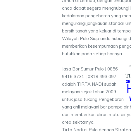
Aman di cermati, dengan terdapat
anda dapat segera menghubungi
kedalaman pengeboran yang memen
mengurangi jangkauan standar unt
bersih tanah yang keluar di temp
Wilayah Pulo Siap anda hubungi d
memberikan kesempurnaan pengali
butuhkan pada setiap harinya.
Jasa Bor Sumur Pulo | 0856
9416 3731 | 0818 493 097
adalah TIRTA NADI sudah
melayani sejak tahun 2009
untuk jasa tukang Pengeboran
yang ahli melayani bor pompa air b
dan memberikan aliran mata air y
area sekitarnya.
Tirta Nadi di Pulo dengan Strateg