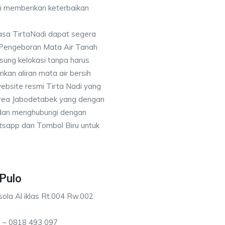
i memberikan keterbaikan
asa TirtaNadi dapat segera
 Pengeboran Mata Air Tanah
sung kelokasi tanpa harus
an aliran mata air bersih
ebsite resmi Tirta Nadi yang
 area Jabodetabek yang dengan
 dan menghubungi dengan
sapp dan Tombol Biru untuk
Pulo
ola Al iklas Rt.004 Rw.002
 – 0818 493 097