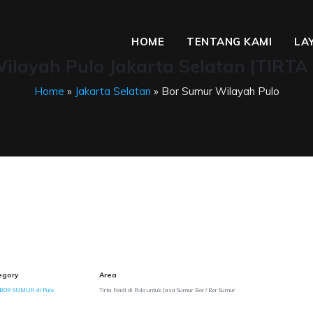
HOME
TENTANG KAMI
LA
ilayah Pulo Jakarta Selatan |TIRTA
Home
»
Jakarta Selatan
» Bor Sumur Wilayah Pulo
egory
Area
 BOR SUMUR di Pulo
Tirta Nadi di Pulo untuk Jasa Sumur Bor / Bor Sumur