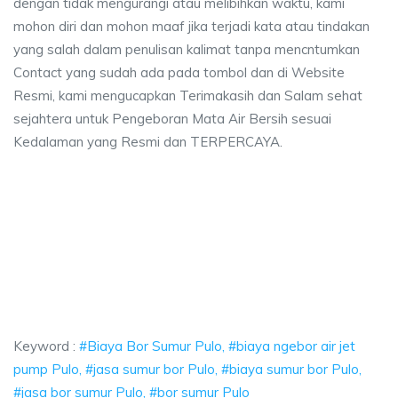
dengan tidak mengurangi atau melibihkan waktu, kami
mohon diri dan mohon maaf jika terjadi kata atau tindakan
yang salah dalam penulisan kalimat tanpa mencntumkan
Contact yang sudah ada pada tombol dan di Website
Resmi, kami mengucapkan Terimakasih dan Salam sehat
sejahtera untuk Pengeboran Mata Air Bersih sesuai
Kedalaman yang Resmi dan TERPERCAYA.
r Sumur Pulo, biaya ngebor air jet pump Pulo, jasa sumur bor Pulo, biaya su
Bor Sumur Pulo, biaya ngebor air jet pump Pulo, jas
or Sumur Pulo, biaya ngebor air jet pump Pulo, jasa sumur b
Keyword :
#Biaya Bor Sumur Pulo, #biaya ngebor air jet
pump Pulo, #jasa sumur bor Pulo, #biaya sumur bor Pulo,
#jasa bor sumur Pulo, #bor sumur Pulo