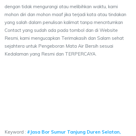
dengan tidak mengurangi atau melibihkan waktu, kami
mohon diri dan mohon maaf jika terjadi kata atau tindakan
yang salah dalam penulisan kalimat tanpa mencntumkan
Contact yang sudah ada pada tombol dan di Website
Resmi, kami mengucapkan Terimakasih dan Salam sehat
sejahtera untuk Pengeboran Mata Air Bersih sesuai
Kedalaman yang Resmi dan TERPERCAYA.
 sumur bor Tanjung Duren Selatan, jasa sumur b
mur bor Tanjung Duren Selatan, jasa sumur bor Tanjung Duren Selatan, jasa
 sumur bor Tanjung Duren Selatan, jasa sumur bor Ta
sumur bor Tanjung Duren Selatan, jasa sumur bor Tanjung Du
Keyword :
#Jasa Bor Sumur Tanjung Duren Selatan,