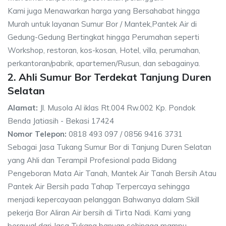
Kami juga Menawarkan harga yang Bersahabat hingga
Murah untuk layanan Sumur Bor / Mantek,Pantek Air di
Gedung-Gedung Bertingkat hingga Perumahan seperti
Workshop, restoran, kos-kosan, Hotel, villa, perumahan,
perkantoran/pabrik, apartemen/Rusun, dan sebagainya.
2. Ahli Sumur Bor Terdekat Tanjung Duren
Selatan
Alamat:
Jl. Musola Al iklas Rt.004 Rw.002 Kp. Pondok
Benda Jatiasih - Bekasi 17424
Nomor Telepon:
0818 493 097 / 0856 9416 3731
Sebagai Jasa Tukang Sumur Bor di Tanjung Duren Selatan
yang Ahli dan Terampil Profesional pada Bidang
Pengeboran Mata Air Tanah, Mantek Air Tanah Bersih Atau
Pantek Air Bersih pada Tahap Terpercaya sehingga
menjadi kepercayaan pelanggan Bahwanya dalam Skill
pekerja Bor Aliran Air bersih di Tirta Nadi. Kami yang
berawal dari Jasa Tukang banugn sehingga mampu