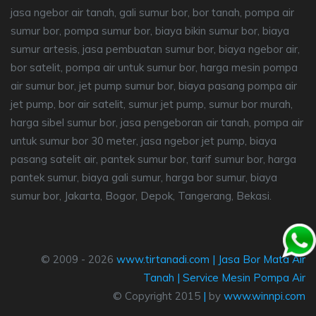
jasa ngebor air tanah, gali sumur bor, bor tanah, pompa air
sumur bor, pompa sumur bor, biaya bikin sumur bor, biaya
sumur artesis, jasa pembuatan sumur bor, biaya ngebor air,
bor satelit, pompa air untuk sumur bor, harga mesin pompa
air sumur bor, jet pump sumur bor, biaya pasang pompa air
jet pump, bor air satelit, sumur jet pump, sumur bor murah,
harga sibel sumur bor, jasa pengeboran air tanah, pompa air
untuk sumur bor 30 meter, jasa ngebor jet pump, biaya
pasang satelit air, pantek sumur bor, tarif sumur bor, harga
pantek sumur, biaya gali sumur, harga bor sumur, biaya
sumur bor, Jakarta, Bogor, Depok, Tangerang, Bekasi.
© 2009 - 2026
www.tirtanadi.com
|
Jasa Bor Mata Air
Tanah
|
Service Mesin Pompa Air
© Copyright 2015
|
by
www.winnpi.com