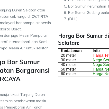
Bor Sumur Perumahan T
Tanjung Duren Selatan atau
Bor Sumur Gedung perka
latan cek harga di
CV.TIRTA
(DLL)
melayani bor pompa air bersih
akarta Barat.
Harga Bor Sumur di
on dan juga Mesin Pompa air
araf International, dan Kami
Selatan:
mpa Mesin Air
untuk sekitar
Kedalaman
Info
20 meter
Harga Te
ga Bor Sumur
30 meter
Nego Sed
40 meter
Nego Sed
latan Bargaransi
50 meter
Harga N
60 meter
Harga N
ERCAYA
meuju lokasi Tanjung Duren
eresmian pembawaan mesin
as Pengeboran Air Tanah