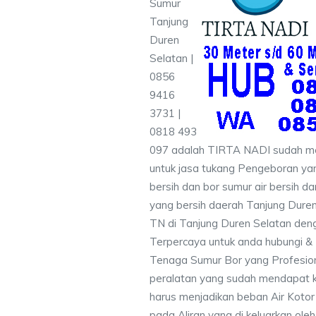
Sumur
Tanjung
Duren
Selatan |
0856
9416
3731 |
0818 493
097 adalah TIRTA NADI sudah me
untuk jasa tukang Pengeboran yan
bersih dan bor sumur air bersih d
yang bersih daerah Tanjung Duren
TN di Tanjung Duren Selatan deng
Terpercaya untuk anda hubungi 
Tenaga Sumur Bor yang Profesio
peralatan yang sudah mendapat 
harus menjadikan beban Air Kotor 
pada Aliran yang di keluarkan ole