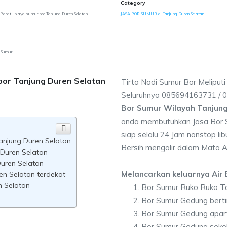
Category
Barat | biaya sumur bor Tanjung Duren Selatan
JASA BOR SUMUR di Tanjung Duren Selatan
r Sumur
bor Tanjung Duren Selatan
Tirta Nadi Sumur Bor Meliput
Seluruhnya 085694163731 /
Bor Sumur Wilayah Tanjung
anda membutuhkan Jasa Bor 
siap selalu 24 Jam nonstop li
anjung Duren Selatan
Bersih mengalir dalam Mata A
 Duren Selatan
Duren Selatan
Melancarkan keluarnya Air B
en Selatan terdekat
n Selatan
Bor Sumur Ruko Ruko Ta
Bor Sumur Gedung berti
Bor Sumur Gedung apar
Bor Sumur Gedung sekol