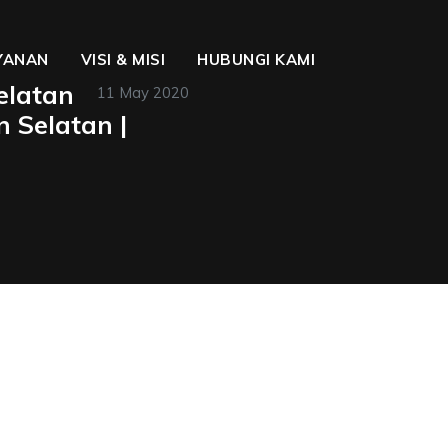
YANAN
VISI & MISI
HUBUNGI KAMI
elatan
11 May 2020
 Selatan |