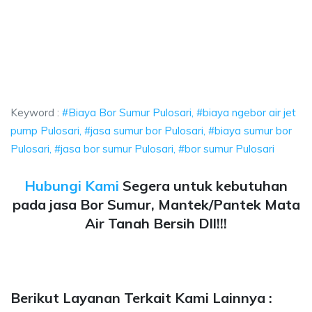
 Bor Sumur Pulosari, biaya ngebor air jet pump Pulosari, jasa sumur bor Pul
ya Bor Sumur Pulosari, biaya ngebor air jet pump Pulo
a Bor Sumur Pulosari, biaya ngebor air jet pump Pulosari, ja
Keyword :
#Biaya Bor Sumur Pulosari, #biaya ngebor air jet
pump Pulosari, #jasa sumur bor Pulosari, #biaya sumur bor
Pulosari, #jasa bor sumur Pulosari, #bor sumur Pulosari
Hubungi Kami
Segera untuk kebutuhan
pada jasa Bor Sumur, Mantek/Pantek Mata
Air Tanah Bersih Dll!!!
Berikut Layanan Terkait Kami Lainnya :