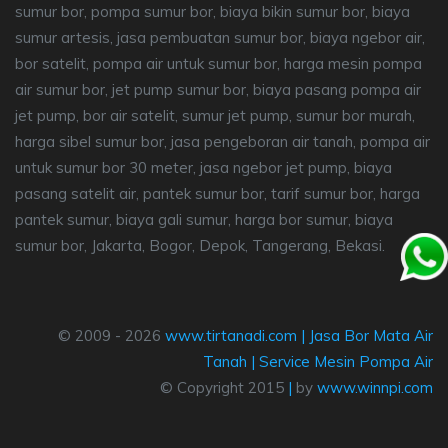
sumur bor, pompa sumur bor, biaya bikin sumur bor, biaya
sumur artesis, jasa pembuatan sumur bor, biaya ngebor air,
bor satelit, pompa air untuk sumur bor, harga mesin pompa
air sumur bor, jet pump sumur bor, biaya pasang pompa air
jet pump, bor air satelit, sumur jet pump, sumur bor murah,
harga sibel sumur bor, jasa pengeboran air tanah, pompa air
untuk sumur bor 30 meter, jasa ngebor jet pump, biaya
pasang satelit air, pantek sumur bor, tarif sumur bor, harga
pantek sumur, biaya gali sumur, harga bor sumur, biaya
sumur bor, Jakarta, Bogor, Depok, Tangerang, Bekasi.
© 2009 - 2026
www.tirtanadi.com
|
Jasa Bor Mata Air
Tanah
|
Service Mesin Pompa Air
© Copyright 2015
|
by
www.winnpi.com