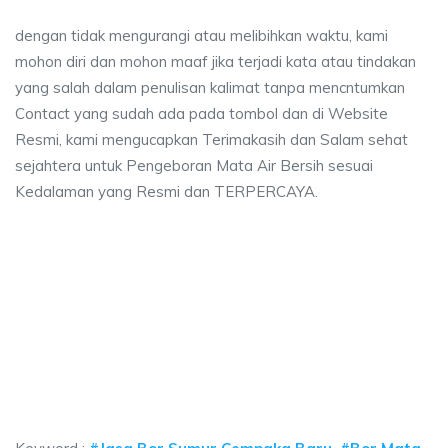
dengan tidak mengurangi atau melibihkan waktu, kami
mohon diri dan mohon maaf jika terjadi kata atau tindakan
yang salah dalam penulisan kalimat tanpa mencntumkan
Contact yang sudah ada pada tombol dan di Website
Resmi, kami mengucapkan Terimakasih dan Salam sehat
sejahtera untuk Pengeboran Mata Air Bersih sesuai
Kedalaman yang Resmi dan TERPERCAYA.
ya sumur bor Cempaka Baru, jasa sumur bor Cem
 sumur bor Cempaka Baru, jasa sumur bor Cempaka Baru, jasa bor sumur be
ya sumur bor Cempaka Baru, jasa sumur bor Cempaka 
a sumur bor Cempaka Baru, jasa sumur bor Cempaka Baru, ja