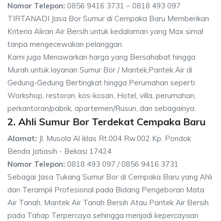
Nomor Telepon:
0856 9416 3731 – 0818 493 097
TIRTANADI Jasa Bor Sumur di Cempaka Baru Memberikan
Kriteria Aliran Air Bersih untuk kedalaman yang Max simal
tanpa mengecewakan pelanggan.
Kami juga Menawarkan harga yang Bersahabat hingga
Murah untuk layanan Sumur Bor / Mantek,Pantek Air di
Gedung-Gedung Bertingkat hingga Perumahan seperti
Workshop, restoran, kos-kosan, Hotel, villa, perumahan,
perkantoran/pabrik, apartemen/Rusun, dan sebagainya.
2. Ahli Sumur Bor Terdekat Cempaka Baru
Alamat:
Jl. Musola Al iklas Rt.004 Rw.002 Kp. Pondok
Benda Jatiasih - Bekasi 17424
Nomor Telepon:
0818 493 097 / 0856 9416 3731
Sebagai Jasa Tukang Sumur Bor di Cempaka Baru yang Ahli
dan Terampil Profesional pada Bidang Pengeboran Mata
Air Tanah, Mantek Air Tanah Bersih Atau Pantek Air Bersih
pada Tahap Terpercaya sehingga menjadi kepercayaan