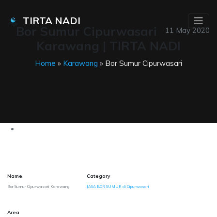
TIRTA NADI
Bor Sumur Cipurwasari
11 May 2020
Karawang | TIRTA NADI
Home
»
Karawang
» Bor Sumur Cipurwasari
Name
Category
Bor Sumur Cipurwasari Karawang
JASA BOR SUMUR di Cipurwasari
Area