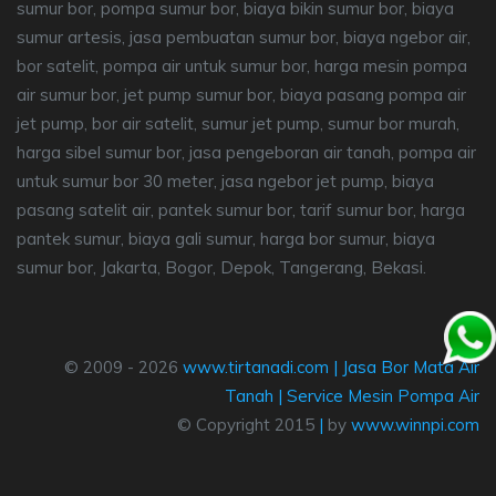
sumur bor, pompa sumur bor, biaya bikin sumur bor, biaya
sumur artesis, jasa pembuatan sumur bor, biaya ngebor air,
bor satelit, pompa air untuk sumur bor, harga mesin pompa
air sumur bor, jet pump sumur bor, biaya pasang pompa air
jet pump, bor air satelit, sumur jet pump, sumur bor murah,
harga sibel sumur bor, jasa pengeboran air tanah, pompa air
untuk sumur bor 30 meter, jasa ngebor jet pump, biaya
pasang satelit air, pantek sumur bor, tarif sumur bor, harga
pantek sumur, biaya gali sumur, harga bor sumur, biaya
sumur bor, Jakarta, Bogor, Depok, Tangerang, Bekasi.
© 2009 - 2026
www.tirtanadi.com
|
Jasa Bor Mata Air
Tanah
|
Service Mesin Pompa Air
© Copyright 2015
|
by
www.winnpi.com