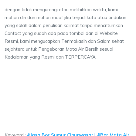
dengan tidak mengurangi atau melibihkan waktu, kami
mohon diri dan mohon maaf jika terjadi kata atau tindakan
yang salah dalam penulisan kalimat tanpa mencntumkan
Contact yang sudah ada pada tombol dan di Website
Resmi, kami mengucapkan Terimakasih dan Salam sehat
sejahtera untuk Pengeboran Mata Air Bersih sesuai
Kedalaman yang Resmi dan TERPERCAYA.
ya sumur bor Cipurwasari, jasa sumur bor Cipurw
 sumur bor Cipurwasari, jasa sumur bor Cipurwasari, jasa bor sumur bekasi,
a sumur bor Cipurwasari, jasa sumur bor Cipurwasari
a sumur bor Cipurwasari, jasa sumur bor Cipurwasari, jasa b
Keyword :
#Jasa Bor Sumur Cipurwasari, #Bor Mata Air