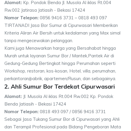
Alamat:
Kp. Pondok Benda Jl. Musola Al iklas Rt.004
Rw.002 Jatirasa Jatiasih - Bekasi 17424
Nomor Telepon:
0856 9416 3731 – 0818 493 097
TIRTANADI Jasa Bor Sumur di Cipurwasari Memberikan
Kriteria Aliran Air Bersih untuk kedalaman yang Max simal
tanpa mengecewakan pelanggan.
Kami juga Menawarkan harga yang Bersahabat hingga
Murah untuk layanan Sumur Bor / Mantek,Pantek Air di
Gedung-Gedung Bertingkat hingga Perumahan seperti
Workshop, restoran, kos-kosan, Hotel, villa, perumahan,
perkantoran/pabrik, apartemen/Rusun, dan sebagainya.
2. Ahli Sumur Bor Terdekat Cipurwasari
Alamat:
Jl. Musola Al iklas Rt.004 Rw.002 Kp. Pondok
Benda Jatiasih - Bekasi 17424
Nomor Telepon:
0818 493 097 / 0856 9416 3731
Sebagai Jasa Tukang Sumur Bor di Cipurwasari yang Ahli
dan Terampil Profesional pada Bidang Pengeboran Mata