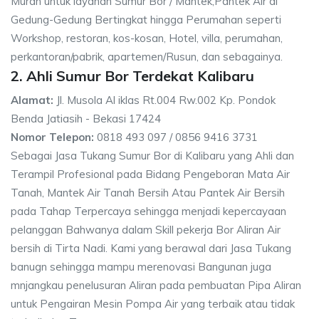
Murah untuk layanan Sumur Bor / Mantek,Pantek Air di
Gedung-Gedung Bertingkat hingga Perumahan seperti
Workshop, restoran, kos-kosan, Hotel, villa, perumahan,
perkantoran/pabrik, apartemen/Rusun, dan sebagainya.
2. Ahli Sumur Bor Terdekat Kalibaru
Alamat:
Jl. Musola Al iklas Rt.004 Rw.002 Kp. Pondok
Benda Jatiasih - Bekasi 17424
Nomor Telepon:
0818 493 097 / 0856 9416 3731
Sebagai Jasa Tukang Sumur Bor di Kalibaru yang Ahli dan
Terampil Profesional pada Bidang Pengeboran Mata Air
Tanah, Mantek Air Tanah Bersih Atau Pantek Air Bersih
pada Tahap Terpercaya sehingga menjadi kepercayaan
pelanggan Bahwanya dalam Skill pekerja Bor Aliran Air
bersih di Tirta Nadi. Kami yang berawal dari Jasa Tukang
banugn sehingga mampu merenovasi Bangunan juga
mnjangkau penelusuran Aliran pada pembuatan Pipa Aliran
untuk Pengairan Mesin Pompa Air yang terbaik atau tidak