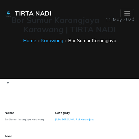
TIRTA NADI
Bor Sumur Karangjaya
11 May 2020
Karawang | TIRTA NADI
Home
»
Karawang
» Bor Sumur Karangjaya
Name
Category
Bor Sumur Karangjaya Karawang
JASA BOR SUMUR di Karangjaya
Area