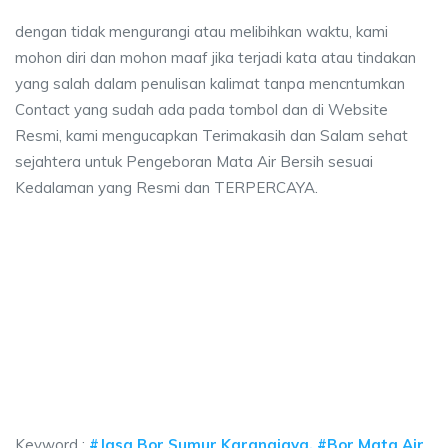
dengan tidak mengurangi atau melibihkan waktu, kami
mohon diri dan mohon maaf jika terjadi kata atau tindakan
yang salah dalam penulisan kalimat tanpa mencntumkan
Contact yang sudah ada pada tombol dan di Website
Resmi, kami mengucapkan Terimakasih dan Salam sehat
sejahtera untuk Pengeboran Mata Air Bersih sesuai
Kedalaman yang Resmi dan TERPERCAYA.
ya sumur bor Karangjaya, jasa sumur bor Karang
 sumur bor Karangjaya, jasa sumur bor Karangjaya, jasa bor sumur bekasi,
ya sumur bor Karangjaya, jasa sumur bor Karangjaya,
a sumur bor Karangjaya, jasa sumur bor Karangjaya, jasa bo
Keyword :
#Jasa Bor Sumur Karangjaya, #Bor Mata Air