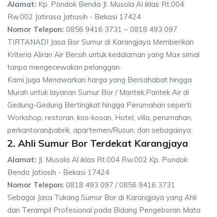
Alamat:
Kp. Pondok Benda Jl. Musola Al iklas Rt.004
Rw.002 Jatirasa Jatiasih - Bekasi 17424
Nomor Telepon:
0856 9416 3731 – 0818 493 097
TIRTANADI Jasa Bor Sumur di Karangjaya Memberikan
Kriteria Aliran Air Bersih untuk kedalaman yang Max simal
tanpa mengecewakan pelanggan.
Kami juga Menawarkan harga yang Bersahabat hingga
Murah untuk layanan Sumur Bor / Mantek,Pantek Air di
Gedung-Gedung Bertingkat hingga Perumahan seperti
Workshop, restoran, kos-kosan, Hotel, villa, perumahan,
perkantoran/pabrik, apartemen/Rusun, dan sebagainya.
2. Ahli Sumur Bor Terdekat Karangjaya
Alamat:
Jl. Musola Al iklas Rt.004 Rw.002 Kp. Pondok
Benda Jatiasih - Bekasi 17424
Nomor Telepon:
0818 493 097 / 0856 9416 3731
Sebagai Jasa Tukang Sumur Bor di Karangjaya yang Ahli
dan Terampil Profesional pada Bidang Pengeboran Mata