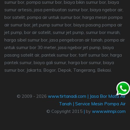
sumur bor, pompa sumur bor, biaya bikin sumur bor, biaya
sumur artesis, jasa pembuatan sumur bor, biaya ngebor air,
bor satelit, pompa air untuk sumur bor, harga mesin pompa
air sumur bor, jet pump sumur bor, biaya pasang pompa air
jet pump, bor air satelit, sumur jet pump, sumur bor murah,
harga sibel sumur bor, jasa pengeboran air tanah, pompa air
untuk sumur bor 30 meter, jasa ngebor jet pump, biaya
pasang satelit air, pantek sumur bor, tarif sumur bor, harga
pantek sumur, biaya gali sumur, harga bor sumur, biaya
sumur bor, Jakarta, Bogor, Depok, Tangerang, Bekasi.
© 2009 - 2026
www.tirtanadi.com
|
Jasa Bor Mata Air
Tanah
|
Service Mesin Pompa Air
© Copyright 2015
|
by
www.winnpi.com