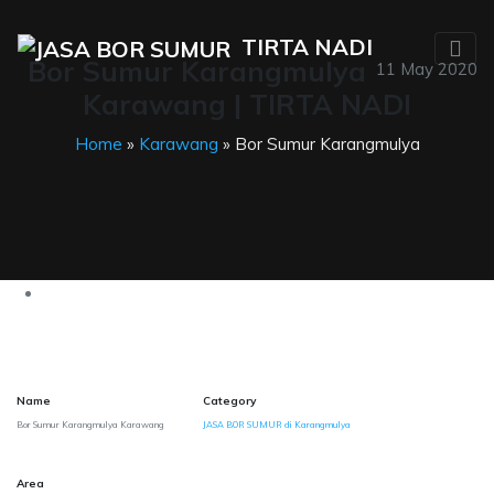
TIRTA NADI
Bor Sumur Karangmulya
11 May 2020
Karawang | TIRTA NADI
Home
»
Karawang
» Bor Sumur Karangmulya
Name
Category
Bor Sumur Karangmulya Karawang
JASA BOR SUMUR di Karangmulya
Area