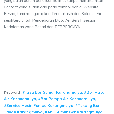
yang salah dalam penulisan kalimat tanpa mencntumkan
Contact yang sudah ada pada tombol dan di Website
Resmi, kami mengucapkan Terimakasih dan Salam sehat
sejahtera untuk Pengeboran Mata Air Bersih sesuai
Kedalaman yang Resmi dan TERPERCAYA.
 sumur bor Karangmulya, jasa sumur bor Karang
mur bor Karangmulya, jasa sumur bor Karangmulya, jasa bor sumur bekasi, 
sumur bor Karangmulya, jasa sumur bor Karangmulya,
sumur bor Karangmulya, jasa sumur bor Karangmulya, jasa bo
Keyword :
#Jasa Bor Sumur Karangmulya, #Bor Mata
Air Karangmulya, #Bor Pompa Air Karangmulya,
#Service Mesin Pompa Karangmulya, #Tukang Bor
Tanah Karangmulya, #Ahli Sumur Bor Karangmulya,