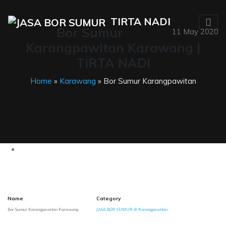
TIRTA NADI
Bor Sumur
11 May 2020
Karangpawitan Karawang |
TIRTA NADI
Home
»
Karawang
» Bor Sumur Karangpawitan
Name
Category
Bor Sumur Karangpawitan Karawang
JASA BOR SUMUR di Karangpawitan