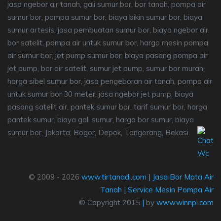
jasa ngebor air tanah, gali sumur bor, bor tanah, pompa air
sumur bor, pompa sumur bor, biaya bikin sumur bor, biaya
sumur artesis, jasa pembuatan sumur bor, biaya ngebor air,
bor satelit, pompa air untuk sumur bor, harga mesin pompa
air sumur bor, jet pump sumur bor, biaya pasang pompa air
jet pump, bor air satelit, sumur jet pump, sumur bor murah,
harga sibel sumur bor, jasa pengeboran air tanah, pompa air
untuk sumur bor 30 meter, jasa ngebor jet pump, biaya
pasang satelit air, pantek sumur bor, tarif sumur bor, harga
pantek sumur, biaya gali sumur, harga bor sumur, biaya
sumur bor, Jakarta, Bogor, Depok, Tangerang, Bekasi.
© 2009 - 2026
www.tirtanadi.com
|
Jasa Bor Mata Air
Tanah
|
Service Mesin Pompa Air
© Copyright 2015
|
by
www.winnpi.com