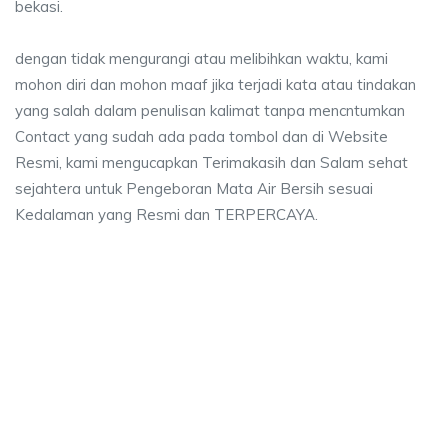
bekasi.
dengan tidak mengurangi atau melibihkan waktu, kami
mohon diri dan mohon maaf jika terjadi kata atau tindakan
yang salah dalam penulisan kalimat tanpa mencntumkan
Contact yang sudah ada pada tombol dan di Website
Resmi, kami mengucapkan Terimakasih dan Salam sehat
sejahtera untuk Pengeboran Mata Air Bersih sesuai
Kedalaman yang Resmi dan TERPERCAYA.
 sumur bor Karangpawitan, jasa sumur bor Kara
ur bor Karangpawitan, jasa sumur bor Karangpawitan, jasa bor sumur beka
sumur bor Karangpawitan, jasa sumur bor Karangpawi
umur bor Karangpawitan, jasa sumur bor Karangpawitan, jas