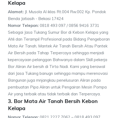
Kelapa
Alamat:
Jl. Musola Al iklas Rt.004 Rw.002 Kp. Pondok
Benda Jatiasih - Bekasi 17424
Nomor Telepon:
0818 493 097 / 0856 9416 3731
Sebagai Jasa Tukang Sumur Bor di Kebon Kelapa yang
Ahli dan Terampil Profesional pada Bidang Pengeboran
Mata Air Tanah, Mantek Air Tanah Bersih Atau Pantek
Air Bersih pada Tahap Terpercaya sehingga menjadi
kepercayaan pelanggan Bahwanya dalam Skill pekerja
Bor Aliran Air bersih di Tirta Nadi. Kami yang berawal
dari Jasa Tukang banugn sehingga mampu merenovasi
Bangunan juga mnjangkau penelusuran Aliran pada
pembuatan Pipa Aliran untuk Pengairan Mesin Pompa
Air yang terbaik atau tidak terbaik dan Terpercaya.
3. Bor Mata Air Tanah Bersih Kebon
Kelapa
Nomor Telepon:
0821 2227 7062 – 0818 493 097