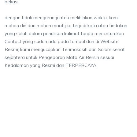
bekasi.
dengan tidak mengurangi atau melibihkan waktu, kami
mohon diri dan mohon maaf jika terjadi kata atau tindakan
yang salah dalam penulisan kalimat tanpa mencntumkan
Contact yang sudah ada pada tombol dan di Website
Resmi, kami mengucapkan Terimakasih dan Salam sehat
sejahtera untuk Pengeboran Mata Air Bersih sesuai
Kedalaman yang Resmi dan TERPERCAYA.
 Kebon Kelapa, jasa sumur bor Kebon Kelapa, ja
apa, jasa sumur bor Kebon Kelapa, jasa bor sumur bekasi, biaya ngebor ai
ebon Kelapa, jasa sumur bor Kebon Kelapa, jasa bor 
n Kelapa, jasa sumur bor Kebon Kelapa, jasa bor sumur beka